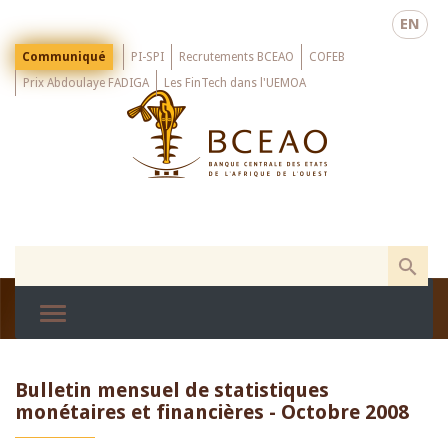
Skip
EN
to
main
Menu
Communiqué
PI-SPI
Recrutements BCEAO
COFEB
Top
content
Prix Abdoulaye FADIGA
Les FinTech dans l'UEMOA
Bulletin mensuel de statistiques
monétaires et financières - Octobre 2008