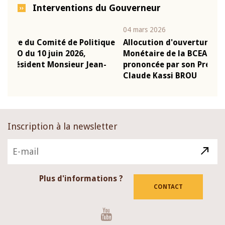
Interventions du Gouverneur
04 mars 2026
22 ju
que
Allocution d'ouverture du Comité de Politique
Mot
Monétaire de la BCEAO du 4 mars 2026,
Kas
-
prononcée par son Président Monsieur Jean-
pré
Claude Kassi BROU
BCE
Inscription à la newsletter
Plus d'informations ?
CONTACT
Youtube