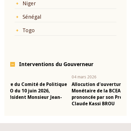
Niger
Sénégal
Togo
Interventions du Gouverneur
04 mars 2026
22 ju
que
Allocution d'ouverture du Comité de Politique
Mot 
Monétaire de la BCEAO du 4 mars 2026,
Kass
-
prononcée par son Président Monsieur Jean-
prés
Claude Kassi BROU
BCE