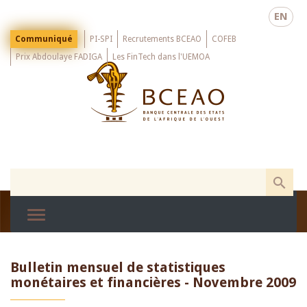
Skip
EN
to
main
Menu
Communiqué
PI-SPI
Recrutements BCEAO
COFEB
Top
content
Prix Abdoulaye FADIGA
Les FinTech dans l'UEMOA
Bulletin mensuel de statistiques
monétaires et financières - Novembre 2009