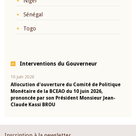
Niger
Sénégal
Togo
Interventions du Gouverneur
10 juin 2026
04 m
e
Allocution d'ouverture du Comité de Politique
Allo
Monétaire de la BCEAO du 10 juin 2026,
Moné
prononcée par son Président Monsieur Jean-
pron
Claude Kassi BROU
Clau
Inscription à la newsletter