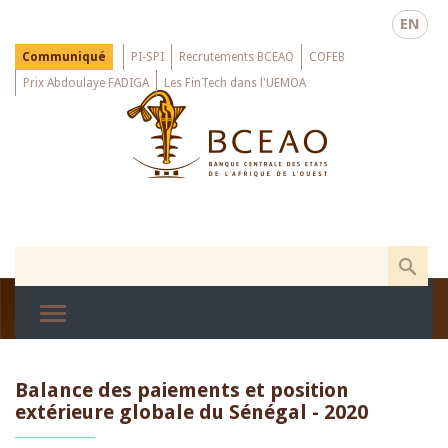
Skip
EN
to
main
Menu
Communiqué
PI-SPI
Recrutements BCEAO
COFEB
Top
content
Prix Abdoulaye FADIGA
Les FinTech dans l'UEMOA
Balance des paiements et position
extérieure globale du Sénégal - 2020