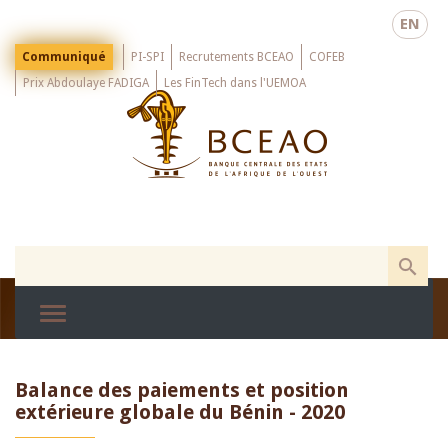
Skip
EN
to
main
Menu
Communiqué
PI-SPI
Recrutements BCEAO
COFEB
Top
content
Prix Abdoulaye FADIGA
Les FinTech dans l'UEMOA
Balance des paiements et position
extérieure globale du Bénin - 2020