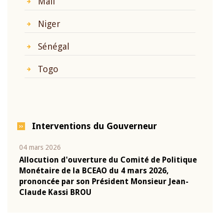
Mali
Niger
Sénégal
Togo
Interventions du Gouverneur
04 mars 2026
22 ju
que
Allocution d'ouverture du Comité de Politique
Mot 
Monétaire de la BCEAO du 4 mars 2026,
Kass
-
prononcée par son Président Monsieur Jean-
prés
Claude Kassi BROU
BCE