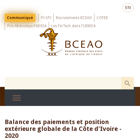
Skip
EN
to
main
Menu
Communiqué
PI-SPI
Recrutements BCEAO
COFEB
Top
content
Prix Abdoulaye FADIGA
Les FinTech dans l'UEMOA
Balance des paiements et position
extérieure globale de la Côte d'Ivoire -
2020