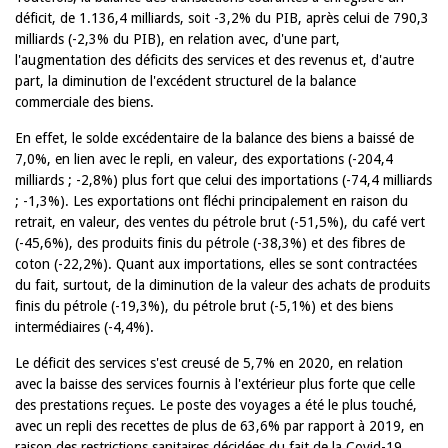
déficit, de 1.136,4 milliards, soit -3,2% du PIB, après celui de 790,3
milliards (-2,3% du PIB), en relation avec, d'une part,
l'augmentation des déficits des services et des revenus et, d'autre
part, la diminution de l'excédent structurel de la balance
commerciale des biens.
En effet, le solde excédentaire de la balance des biens a baissé de
7,0%, en lien avec le repli, en valeur, des exportations (-204,4
milliards ; -2,8%) plus fort que celui des importations (-74,4 milliards
; -1,3%). Les exportations ont fléchi principalement en raison du
retrait, en valeur, des ventes du pétrole brut (-51,5%), du café vert
(-45,6%), des produits finis du pétrole (-38,3%) et des fibres de
coton (-22,2%). Quant aux importations, elles se sont contractées
du fait, surtout, de la diminution de la valeur des achats de produits
finis du pétrole (-19,3%), du pétrole brut (-5,1%) et des biens
intermédiaires (-4,4%).
Le déficit des services s'est creusé de 5,7% en 2020, en relation
avec la baisse des services fournis à l'extérieur plus forte que celle
des prestations reçues. Le poste des voyages a été le plus touché,
avec un repli des recettes de plus de 63,6% par rapport à 2019, en
raison des restrictions sanitaires décidées du fait de la Covid-19.