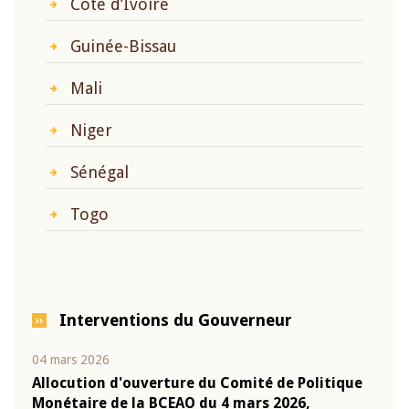
Côte d’Ivoire
Guinée-Bissau
Mali
Niger
Sénégal
Togo
Interventions du Gouverneur
04 mars 2026
22 ju
que
Allocution d'ouverture du Comité de Politique
Mot 
Monétaire de la BCEAO du 4 mars 2026,
Kass