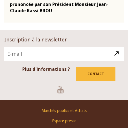
-
prononcée par son Président Monsieur Jean-
prés
Claude Kassi BROU
BCE
Inscription à la newsletter
Plus d'informations ?
CONTACT
Youtube
Footer
Marchés publics et Achats
menu
Espace presse