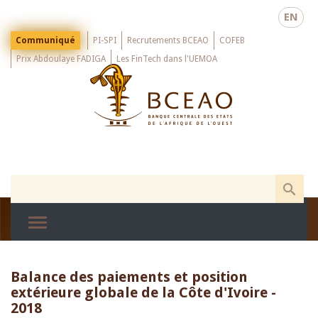
Skip
EN
to
main
Menu
Communiqué
PI-SPI
Recrutements BCEAO
COFEB
Top
content
Prix Abdoulaye FADIGA
Les FinTech dans l'UEMOA
Balance des paiements et position
extérieure globale de la Côte d'Ivoire -
2018