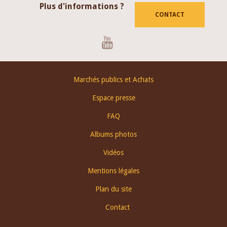
Plus d'informations ?
CONTACT
Youtube
Footer
Marchés publics et Achats
menu
Espace presse
FAQ
Albums photos
Vidéos
Mentions légales
Plan du site
Contact