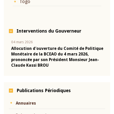
Togo
Interventions du Gouverneur
04 mars 2026
22 ju
que
Allocution d'ouverture du Comité de Politique
Mot 
Monétaire de la BCEAO du 4 mars 2026,
Kass
-
prononcée par son Président Monsieur Jean-
prés
Claude Kassi BROU
BCE
Publications Périodiques
Annuaires