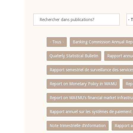
- Tous -
Banking Commission Annual Rep
Quaterly Statistical Bulletin
Rapport annue
Rapport semestriel de surveillance des servic
Report on Monetary Policy in WAMU
Rep
Report on WAEMU’s financial market infrastru
Rapport annuel sur les systèmes de paiement
Note trimestrielle d‘information
Rapport a