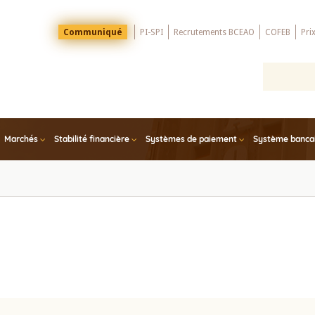
Menu
Communiqué
PI-SPI
Recrutements BCEAO
COFEB
Pri
Top
Marchés
Stabilité financière
Systèmes de paiement
Système bancair