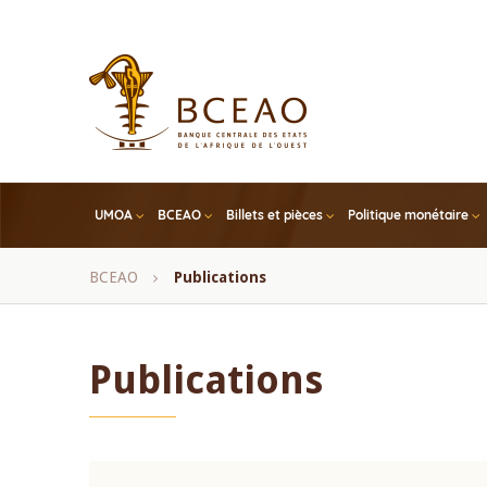
Skip
to
main
content
UMOA
BCEAO
Billets et pièces
Politique monétaire
Fil
BCEAO
Publications
d'Ariane
Publications