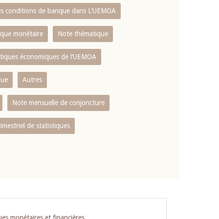
es conditions de banque dans L‘UEMOA
tique monétaire
Note thématique
istiques économiques de l‘UEMOA
que
Autres
Note mensuelle de conjoncture
rimestriel de statistiques
ues monétaires et financières