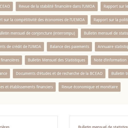
 BCEAO
Revue de la stabilité financière dans l‘UMOA
Rapport sur l
t sur la compétitivité des économies de l‘UEMOA
Rapport sur la poli
lletin mensuel de conjoncture (interrompu)
Bulletin mensuel de stat
ents de crédit de l‘UMOA
Balance des paiements
Annuaire statisti
 financières
Bulletin Mensuel des Statistiques
Note d’information
nance
Documents d’études et de recherche de la BCEAO
Bulletin t
s et établissements financiers
Revue économique et monétaire
cières
Bulletin mensuel de statistiq