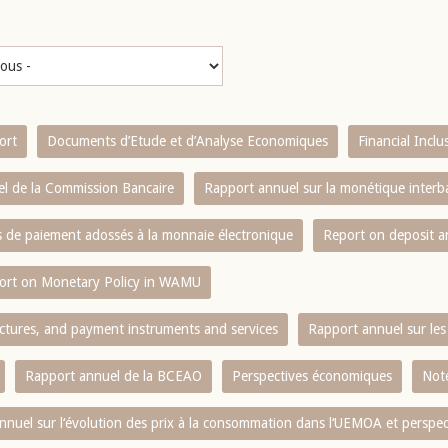
ort
Documents d’Etude et d’Analyse Economiques
Financial Incl
l de la Commission Bancaire
Rapport annuel sur la monétique inter
es de paiement adossés à la monnaie électronique
Report on deposit 
ort on Monetary Policy in WAMU
ctures, and payment instruments and services
Rapport annuel sur les 
Rapport annuel de la BCEAO
Perspectives économiques
Note
nnuel sur l‘évolution des prix à la consommation dans l‘UEMOA et perspec