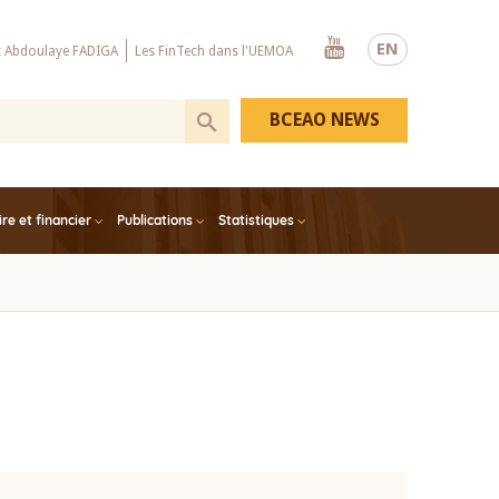
Youtube
EN
x Abdoulaye FADIGA
Les FinTech dans l'UEMOA
BCEAO NEWS
e et financier
Publications
Statistiques