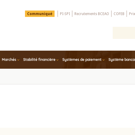
Menu
Communiqué
PI-SPI
Recrutements BCEAO
COFEB
Pri
Top
Marchés
Stabilité financière
Systèmes de paiement
Système bancair