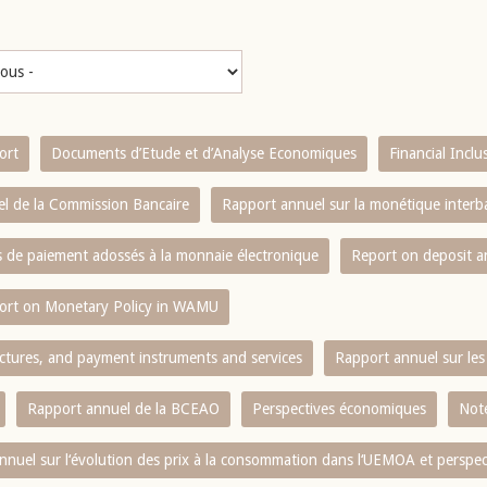
ort
Documents d’Etude et d’Analyse Economiques
Financial Incl
l de la Commission Bancaire
Rapport annuel sur la monétique inter
es de paiement adossés à la monnaie électronique
Report on deposit 
ort on Monetary Policy in WAMU
ctures, and payment instruments and services
Rapport annuel sur les 
Rapport annuel de la BCEAO
Perspectives économiques
Note
nnuel sur l‘évolution des prix à la consommation dans l‘UEMOA et perspec