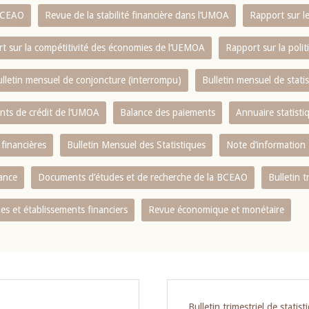
 BCEAO
Revue de la stabilité financière dans l‘UMOA
Rapport sur l
t sur la compétitivité des économies de l‘UEMOA
Rapport sur la poli
lletin mensuel de conjoncture (interrompu)
Bulletin mensuel de stat
ents de crédit de l‘UMOA
Balance des paiements
Annuaire statisti
 financières
Bulletin Mensuel des Statistiques
Note d’information
nance
Documents d’études et de recherche de la BCEAO
Bulletin t
s et établissements financiers
Revue économique et monétaire
Bulletin trimestriel de statist