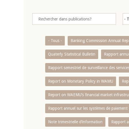
- Tous -
Banking Commission Annual Rep
Quaterly Statistical Bulletin
Rapport annue
Rapport semestriel de surveillance des servic
Report on Monetary Policy in WAMU
Rep
Report on WAEMU’s financial market infrastru
Rapport annuel sur les systèmes de paiement
Note trimestrielle d‘information
Rapport a