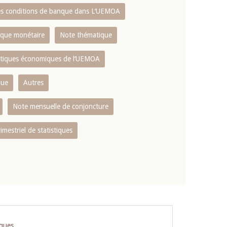
es conditions de banque dans L‘UEMOA
tique monétaire
Note thématique
istiques économiques de l‘UEMOA
que
Autres
Note mensuelle de conjoncture
rimestriel de statistiques
iques