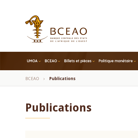
Skip
to
main
content
UMOA
BCEAO
Billets et pièces
Politique monétaire
Fil
BCEAO
Publications
d'Ariane
Publications