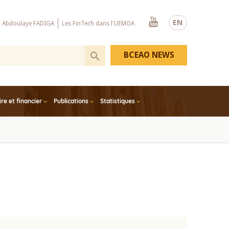
Youtube
EN
x Abdoulaye FADIGA
Les FinTech dans l'UEMOA
BCEAO NEWS
e et financier
Publications
Statistiques