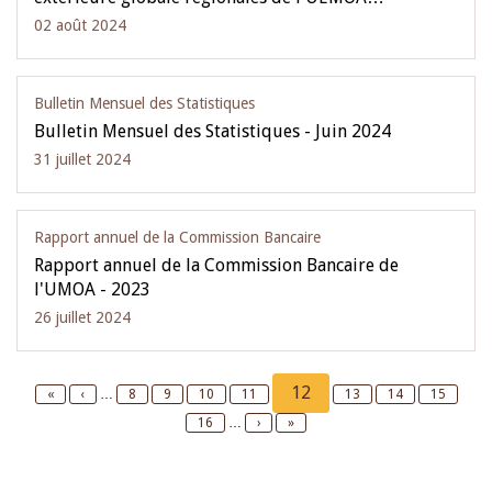
02 août 2024
Bulletin Mensuel des Statistiques
Bulletin Mensuel des Statistiques - Juin 2024
31 juillet 2024
Rapport annuel de la Commission Bancaire
Rapport annuel de la Commission Bancaire de
l'UMOA - 2023
26 juillet 2024
Pagination
Current
12
First
«
Previous
‹
…
Page
8
Page
9
Page
10
Page
11
Page
13
Page
14
Page
15
page
page
page
Page
16
…
Next
›
Last
»
page
page