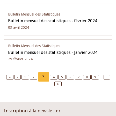
Bulletin Mensuel des Statistiques
Bulletin mensuel des statistiques - février 2024
03 avril 2024
Bulletin Mensuel des Statistiques
Bulletin mensuel des statistiques - Janvier 2024
29 février 2024
Pagination
Current
3
First
«
Previous
‹
Page
1
Page
2
Page
4
Page
5
Page
6
Page
7
Page
8
Page
9
…
Next
›
page
page
page
page
Last
»
page
Inscription à la newsletter