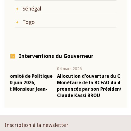
Sénégal
Togo
Interventions du Gouverneur
04 mars 2026
22 ju
que
Allocution d'ouverture du Comité de Politique
Mot
Monétaire de la BCEAO du 4 mars 2026,
Kas
-
prononcée par son Président Monsieur Jean-
pré
Claude Kassi BROU
BCE
Inscription à la newsletter