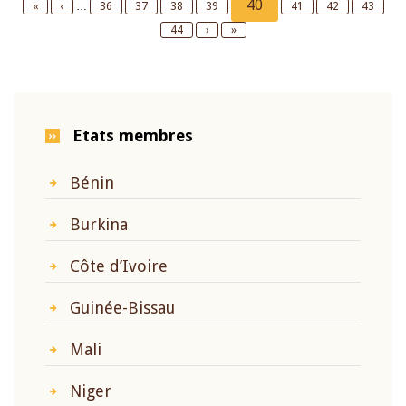
Current
40
First
«
Previous
‹
…
Page
36
Page
37
Page
38
Page
39
Page
41
Page
42
Page
43
page
page
page
Page
44
Next
›
Last
»
page
page
Etats membres
Bénin
Burkina
Côte d’Ivoire
Guinée-Bissau
Mali
Niger