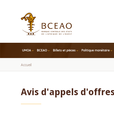
Skip
to
main
content
UMOA
BCEAO
Billets et pièces
Politique monétaire
Fil
Accueil
d'Ariane
Avis d'appels d'offre