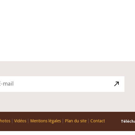
10 juin 2026
du Gouverneur Jean-
Allocution d'ouverture du Comité 
 lors de la cérémonie
Politique Monétaire de la BCEAO d
u rapport annuel 2025
juin 2026, prononcée par son Prési
Monsieur Jean-Claude Kassi BROU
hotos
Vidéos
Mentions légales
Plan du site
Contact
Télécha