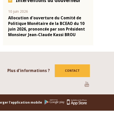
Interventions du Gouverneur
04 mars 2026
22 juillet 2026
de
Allocution d'ouverture du Comité de
Mot introdu
u 10
Politique Monétaire de la BCEAO du 4
Claude Kass
dent
mars 2026, prononcée par son Président
de présenta
Monsieur Jean-Claude Kassi BROU
de la BCEAO
Plus d'informations ?
CONTACT
Youtube
rger l'application mobile