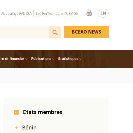
Youtube
EN
x Abdoulaye FADIGA
Les FinTech dans l'UEMOA
BCEAO NEWS
e et financier
Publications
Statistiques
Etats membres
Bénin