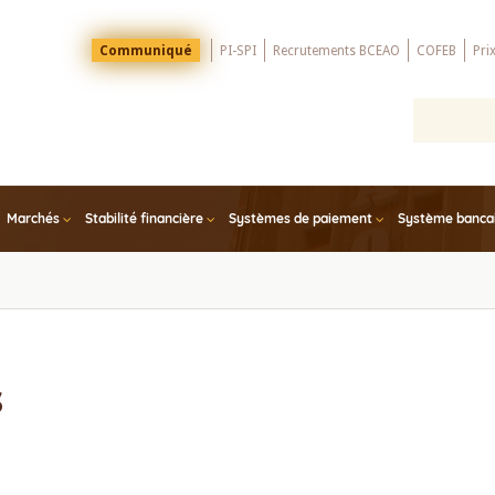
Menu
Communiqué
PI-SPI
Recrutements BCEAO
COFEB
Pri
Top
Marchés
Stabilité financière
Systèmes de paiement
Système bancair
s