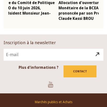
que
Allocution d'ouverture du Comité de Politique
Mot 
Monétaire de la BCEAO du 4 mars 2026,
Kass
-
prononcée par son Président Monsieur Jean-
prés
Claude Kassi BROU
BCE
Inscription à la newsletter
Plus d'informations ?
CONTACT
Youtube
Footer
Marchés publics et Achats
menu