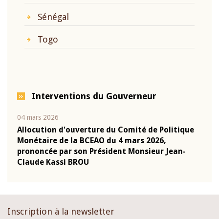
Sénégal
Togo
Interventions du Gouverneur
04 mars 2026
22 ju
que
Allocution d'ouverture du Comité de Politique
Mot 
Monétaire de la BCEAO du 4 mars 2026,
Kass
-
prononcée par son Président Monsieur Jean-
prés
Claude Kassi BROU
BCE
Inscription à la newsletter