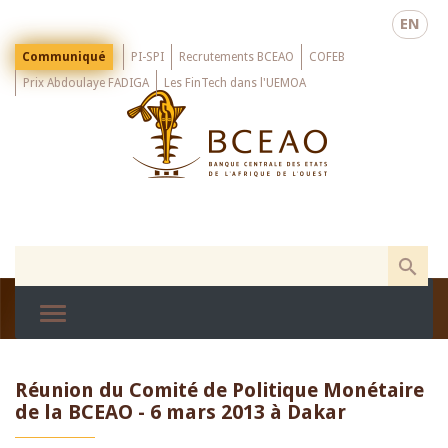
Skip
EN
to
main
Menu
Communiqué
PI-SPI
Recrutements BCEAO
COFEB
Top
content
Prix Abdoulaye FADIGA
Les FinTech dans l'UEMOA
Réunion du Comité de Politique Monétaire
de la BCEAO - 6 mars 2013 à Dakar