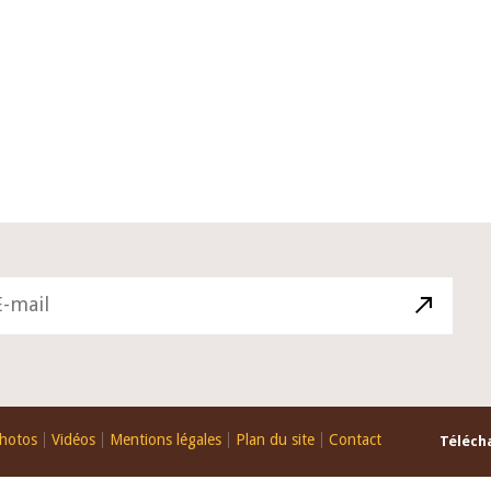
10 juin 2026
u Gouverneur Jean-
Allocution d'ouverture du Comité d
lors de la cérémonie
Politique Monétaire de la BCEAO du
u rapport annuel 2025
juin 2026, prononcée par son Présid
Monsieur Jean-Claude Kassi BROU
hotos
Vidéos
Mentions légales
Plan du site
Contact
Télécha