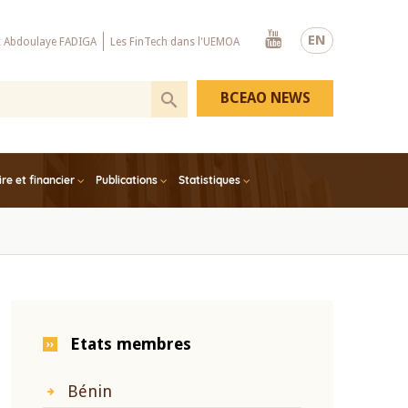
Youtube
EN
x Abdoulaye FADIGA
Les FinTech dans l'UEMOA
BCEAO NEWS
e et financier
Publications
Statistiques
Etats membres
Bénin