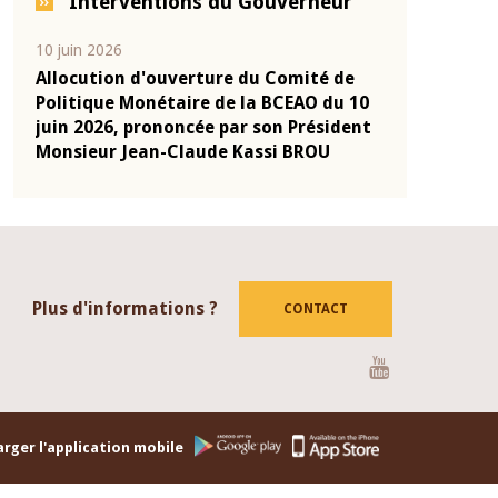
Interventions du Gouverneur
04 mars 2026
22 juillet 2026
e
Allocution d'ouverture du Comité de
Mot introduc
 10
Politique Monétaire de la BCEAO du 4
Claude Kassi
ent
mars 2026, prononcée par son Président
de présentat
Monsieur Jean-Claude Kassi BROU
de la BCEAO
Plus d'informations ?
CONTACT
Youtube
rger l'application mobile