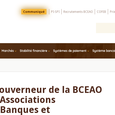
Menu
Communiqué
PI-SPI
Recrutements BCEAO
COFEB
Pri
Top
Marchés
Stabilité financière
Systèmes de paiement
Système bancair
Gouverneur de la BCEAO
 Associations
 Banques et