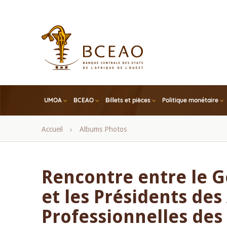
Skip
to
main
content
UMOA
BCEAO
Billets et pièces
Politique monétaire
Fil
Accueil
Albums Photos
d'Ariane
Rencontre entre le 
et les Présidents des
Professionnelles des