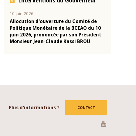
Interventions du Gouverneur
04 mars 2026
22 juillet 2026
e
Allocution d'ouverture du Comité de
Mot introduc
 10
Politique Monétaire de la BCEAO du 4
Claude Kassi
ent
mars 2026, prononcée par son Président
de présentat
Monsieur Jean-Claude Kassi BROU
de la BCEAO
Plus d'informations ?
CONTACT
Youtube