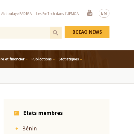
Youtube
EN
x Abdoulaye FADIGA
Les FinTech dans l'UEMOA
BCEAO NEWS
e et financier
Publications
Statistiques
Etats membres
Bénin