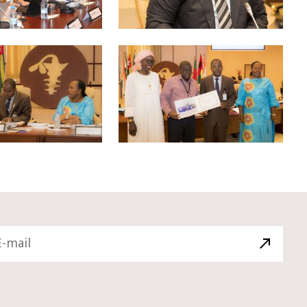
10 juin 2026
u Gouverneur Jean-
Allocution d'ouverture du Comité d
lors de la cérémonie
Politique Monétaire de la BCEAO du
 rapport annuel 2025
juin 2026, prononcée par son Présid
Monsieur Jean-Claude Kassi BROU