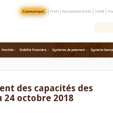
Menu
Communiqué
PI-SPI
Recrutements BCEAO
COFEB
Pri
Top
Marchés
Stabilité financière
Systèmes de paiement
Système bancair
ent des capacités des
 24 octobre 2018