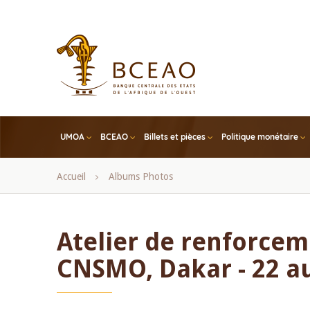
Skip
to
main
content
UMOA
BCEAO
Billets et pièces
Politique monétaire
Fil
Accueil
Albums Photos
d'Ariane
Atelier de renforcem
CNSMO, Dakar - 22 au