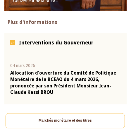
Gouverneur de la BCEAO
Plus d'informations
Interventions du Gouverneur
04 mars 2026
22 ju
que
Allocution d'ouverture du Comité de Politique
Mot 
Monétaire de la BCEAO du 4 mars 2026,
Kass
-
prononcée par son Président Monsieur Jean-
prés
Claude Kassi BROU
BCE
Marchés monétaire et des titres