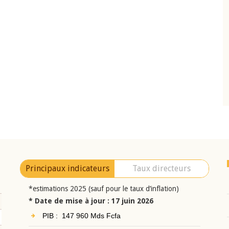
10 juin 2026
eur Jean-
Allocution d'ouverture du Comité de
a cérémonie de
Politique Monétaire de la BCEAO du 10 jui
uel 2025 de la
2026, prononcée par son Président
Monsieur Jean-Claude Kassi BROU
Principaux indicateurs
Taux directeurs
*estimations 2025 (sauf pour le taux d’inflation)
* Date de mise à jour : 17 juin 2026
PIB : 147 960 Mds Fcfa