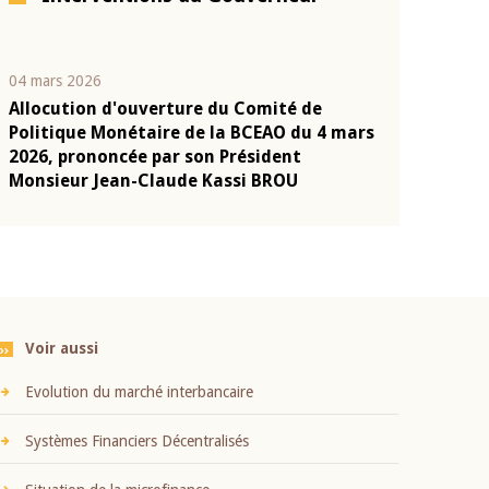
04 mars 2026
22 juillet 2026
Allocution d'ouverture du Comité de
Mot introduc
n
Politique Monétaire de la BCEAO du 4 mars
Claude Kassi
2026, prononcée par son Président
présentation
Monsieur Jean-Claude Kassi BROU
BCEAO
Voir aussi
Evolution du marché interbancaire
Systèmes Financiers Décentralisés