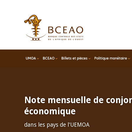
Skip
to
main
content
UMOA
BCEAO
Billets et pièces
Politique monétaire
Note mensuelle de conjo
économique
dans les pays de l'UEMOA