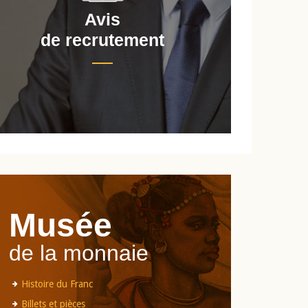
Avis
de recrutement
d
Musée
de la monnaie
Histoire du Franc
Billets et pièces