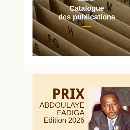
Catalogue
nt
des publications
PRIX
ABDOULAYE
FADIGA
Edition 20
26