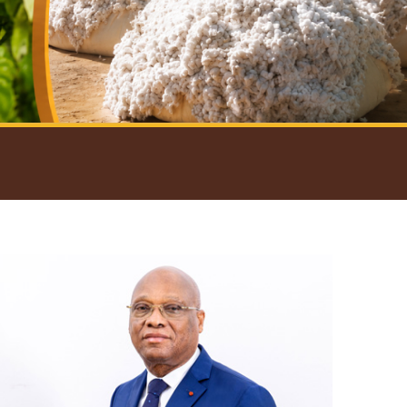
introductif du Gouverneur
Open
configuration
options