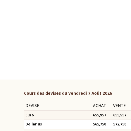
22 juillet 2026
ouverture du Comité de
Mot introductif du Gouvern
étaire de la BCEAO du 4 mars
Claude Kassi BROU lors de l
ée par son Président
présentation du rapport ann
n-Claude Kassi BROU
BCEAO
Cours des devises du vendredi 7 Août 2026
DEVISE
ACHAT
VENTE
Euro
655,957
655,957
Dollar us
565,750
572,750