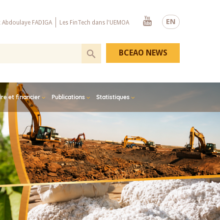
Youtube
EN
x Abdoulaye FADIGA
Les FinTech dans l'UEMOA
BCEAO NEWS
e et financier
Publications
Statistiques