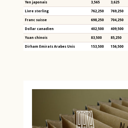
Yen japonais
3,565
3,625
Livre sterling
762,250
769,250
Franc suisse
698,250
704,250
Dollar canadien
402,500
409,500
Yuan chinois
83,500
85,250
Dirham Emirats Arabes Unis
153,500
156,500