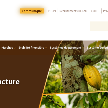
Menu
Communiqué
PI-SPI
Recrutements BCEAO
COFEB
Pri
Top
Marchés
Stabilité financière
Systèmes de paiement
Système bancair
ncture