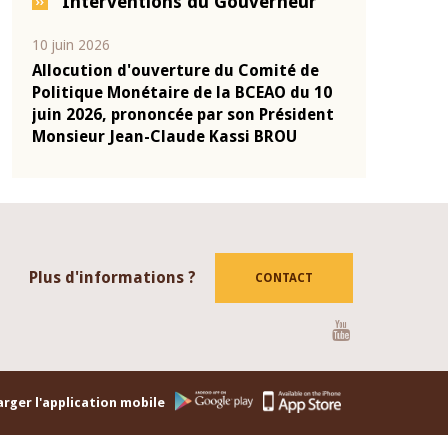
Interventions du Gouverneur
04 mars 2026
22 juillet 2026
de
Allocution d'ouverture du Comité de
Mot introdu
u 10
Politique Monétaire de la BCEAO du 4
Claude Kass
dent
mars 2026, prononcée par son Président
de présenta
Monsieur Jean-Claude Kassi BROU
de la BCEAO
Plus d'informations ?
CONTACT
Youtube
rger l'application mobile