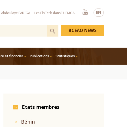
Youtube
EN
x Abdoulaye FADIGA
Les FinTech dans l'UEMOA
BCEAO NEWS
e et financier
Publications
Statistiques
Etats membres
Bénin