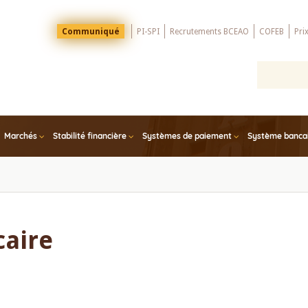
Menu
Communiqué
PI-SPI
Recrutements BCEAO
COFEB
Pri
Top
Marchés
Stabilité financière
Systèmes de paiement
Système bancair
aire