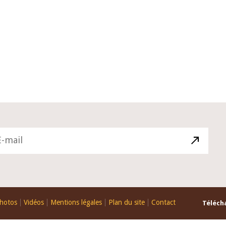
10 juin 2026
du Gouverneur Jean-
Allocution d'ouverture du Comité 
 lors de la cérémonie
Politique Monétaire de la BCEAO d
u rapport annuel 2025
juin 2026, prononcée par son Prési
Monsieur Jean-Claude Kassi BROU
hotos
Vidéos
Mentions légales
Plan du site
Contact
Télécha