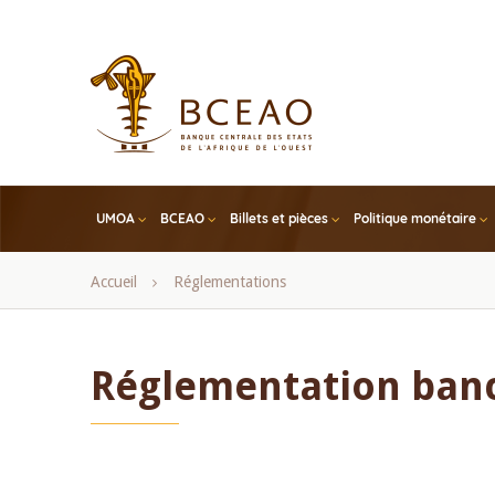
Skip
to
main
content
UMOA
BCEAO
Billets et pièces
Politique monétaire
Fil
Accueil
Réglementations
d'Ariane
Réglementation banc