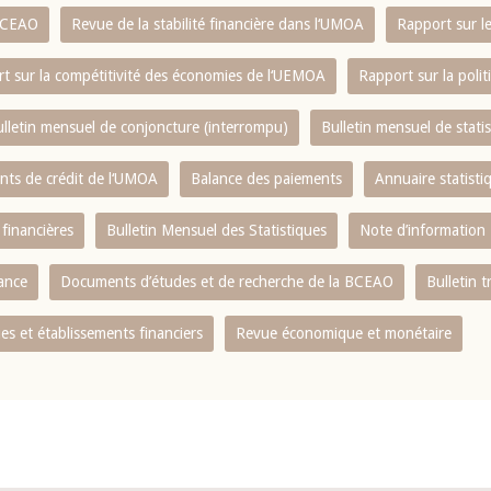
 BCEAO
Revue de la stabilité financière dans l‘UMOA
Rapport sur l
t sur la compétitivité des économies de l‘UEMOA
Rapport sur la poli
lletin mensuel de conjoncture (interrompu)
Bulletin mensuel de stat
ents de crédit de l‘UMOA
Balance des paiements
Annuaire statisti
 financières
Bulletin Mensuel des Statistiques
Note d’information
nance
Documents d’études et de recherche de la BCEAO
Bulletin t
s et établissements financiers
Revue économique et monétaire