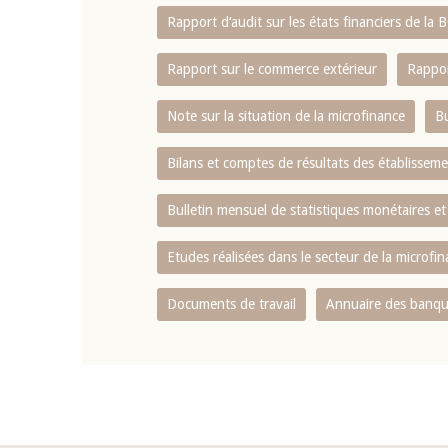
Rapport d‘audit sur les états financiers de la
Rapport sur le commerce extérieur
Rappor
Note sur la situation de la microfinance
Bu
Bilans et comptes de résultats des établissem
Bulletin mensuel de statistiques monétaires et
Etudes réalisées dans le secteur de la microfi
Documents de travail
Annuaire des banque