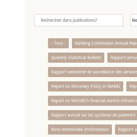
- Tous -
Banking Commission Annual Rep
Quaterly Statistical Bulletin
Rapport annue
Rapport semestriel de surveillance des servic
Report on Monetary Policy in WAMU
Rep
Report on WAEMU’s financial market infrastru
Rapport annuel sur les systèmes de paiement
Note trimestrielle d‘information
Rapport a