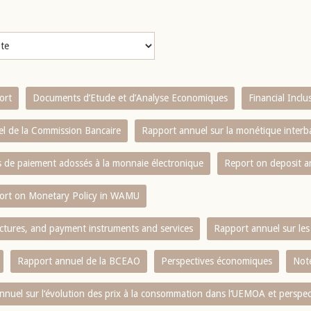
ort
Documents d’Etude et d’Analyse Economiques
Financial Incl
l de la Commission Bancaire
Rapport annuel sur la monétique inter
es de paiement adossés à la monnaie électronique
Report on deposit 
ort on Monetary Policy in WAMU
ctures, and payment instruments and services
Rapport annuel sur les 
Rapport annuel de la BCEAO
Perspectives économiques
Note
nnuel sur l‘évolution des prix à la consommation dans l‘UEMOA et perspec