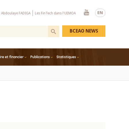
Youtube
EN
x Abdoulaye FADIGA
Les FinTech dans l'UEMOA
BCEAO NEWS
e et financier
Publications
Statistiques