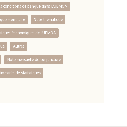
es conditions de banque dans L‘UEMOA
tique monétaire
Note thématique
istiques économiques de l‘UEMOA
que
Autres
Note mensuelle de conjoncture
rimestriel de statistiques