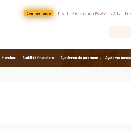
Menu
Communiqué
PI-SPI
Recrutements BCEAO
COFEB
Pri
Top
Marchés
Stabilité financière
Systèmes de paiement
Système bancair