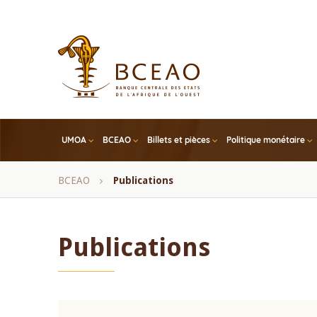
Skip
to
main
content
UMOA
BCEAO
Billets et pièces
Politique monétaire
Fil
BCEAO
Publications
d'Ariane
Publications