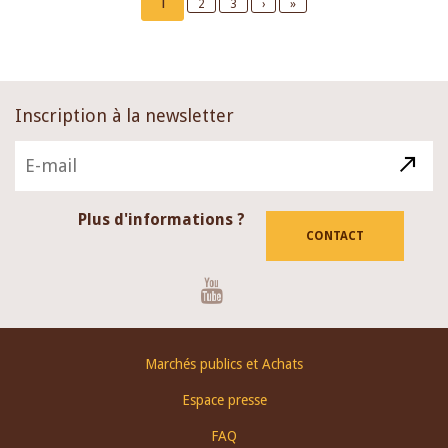
Current
1
Page
2
Page
3
Next
›
Last
»
page
page
page
Inscription à la newsletter
Plus d'informations ?
CONTACT
Youtube
Footer
Marchés publics et Achats
menu
Espace presse
FAQ