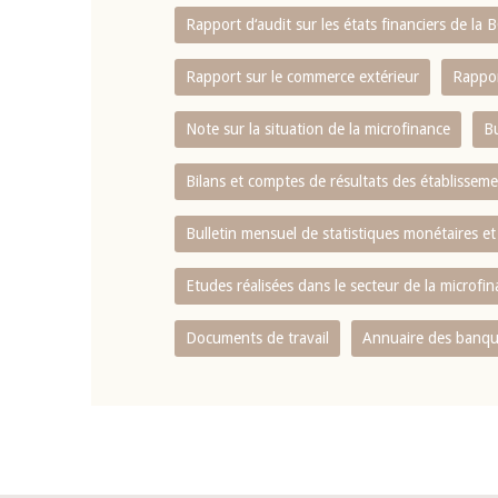
Rapport d‘audit sur les états financiers de la
Rapport sur le commerce extérieur
Rappor
Note sur la situation de la microfinance
Bu
Bilans et comptes de résultats des établissem
Bulletin mensuel de statistiques monétaires et
Etudes réalisées dans le secteur de la microfi
Documents de travail
Annuaire des banque