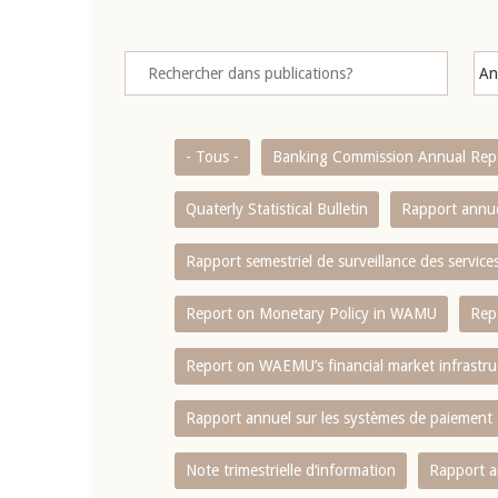
- Tous -
Banking Commission Annual Rep
Quaterly Statistical Bulletin
Rapport annue
Rapport semestriel de surveillance des servic
Report on Monetary Policy in WAMU
Rep
Report on WAEMU’s financial market infrastru
Rapport annuel sur les systèmes de paiement
Note trimestrielle d‘information
Rapport a