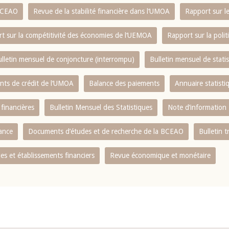
 BCEAO
Revue de la stabilité financière dans l‘UMOA
Rapport sur l
t sur la compétitivité des économies de l‘UEMOA
Rapport sur la poli
lletin mensuel de conjoncture (interrompu)
Bulletin mensuel de stat
ents de crédit de l‘UMOA
Balance des paiements
Annuaire statisti
 financières
Bulletin Mensuel des Statistiques
Note d’information
nance
Documents d’études et de recherche de la BCEAO
Bulletin t
s et établissements financiers
Revue économique et monétaire