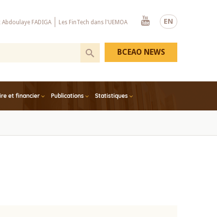
Youtube
EN
x Abdoulaye FADIGA
Les FinTech dans l'UEMOA
BCEAO NEWS
e et financier
Publications
Statistiques