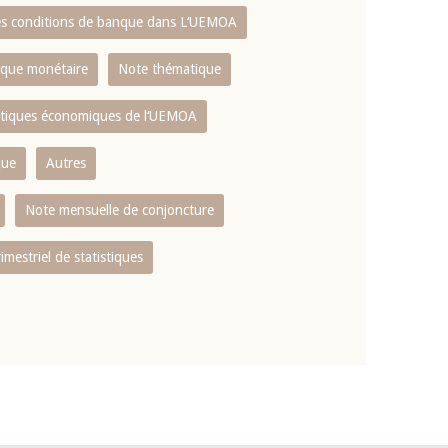
es conditions de banque dans L‘UEMOA
tique monétaire
Note thématique
istiques économiques de l‘UEMOA
que
Autres
Note mensuelle de conjoncture
rimestriel de statistiques