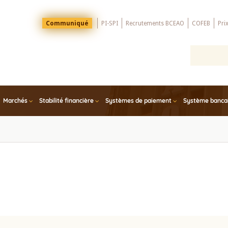
Menu
Communiqué
PI-SPI
Recrutements BCEAO
COFEB
Pri
Top
Marchés
Stabilité financière
Systèmes de paiement
Système bancair