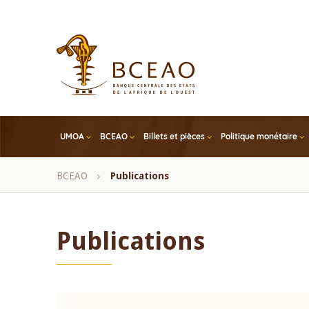
Skip
to
main
content
UMOA
BCEAO
Billets et pièces
Politique monétaire
Fil
BCEAO
Publications
d'Ariane
Publications