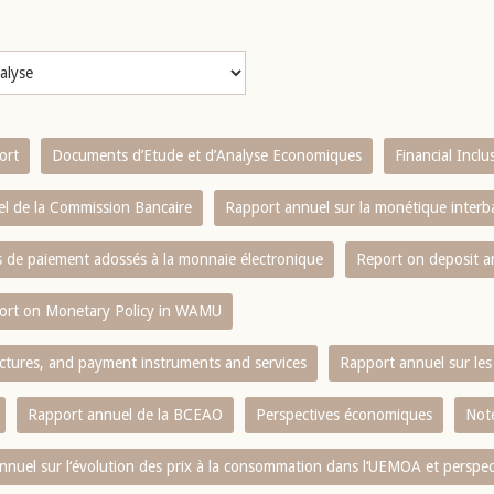
ort
Documents d’Etude et d’Analyse Economiques
Financial Incl
l de la Commission Bancaire
Rapport annuel sur la monétique inter
es de paiement adossés à la monnaie électronique
Report on deposit 
ort on Monetary Policy in WAMU
ctures, and payment instruments and services
Rapport annuel sur les 
Rapport annuel de la BCEAO
Perspectives économiques
Note
nnuel sur l‘évolution des prix à la consommation dans l‘UEMOA et perspec