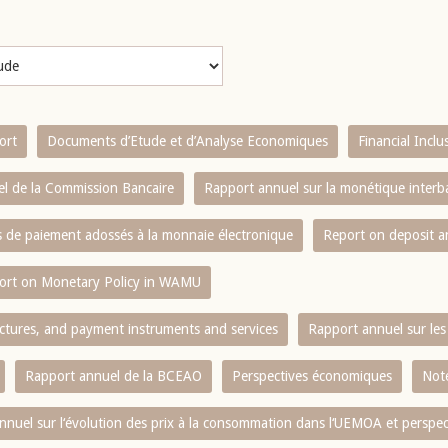
ort
Documents d’Etude et d’Analyse Economiques
Financial Incl
l de la Commission Bancaire
Rapport annuel sur la monétique inter
es de paiement adossés à la monnaie électronique
Report on deposit 
ort on Monetary Policy in WAMU
ctures, and payment instruments and services
Rapport annuel sur les 
Rapport annuel de la BCEAO
Perspectives économiques
Note
nnuel sur l‘évolution des prix à la consommation dans l‘UEMOA et perspec