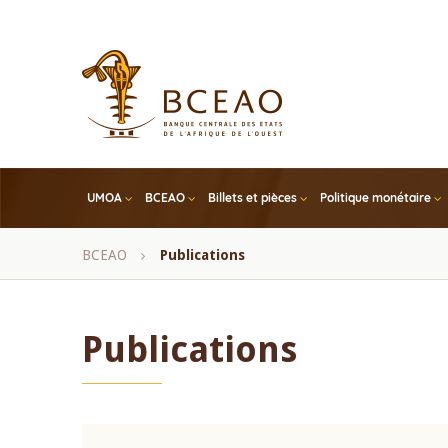
Skip
to
main
content
UMOA
BCEAO
Billets et pièces
Politique monétaire
Fil
BCEAO
Publications
d'Ariane
Publications