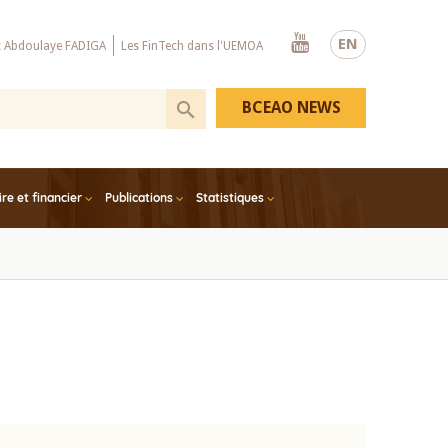
Youtube
EN
x Abdoulaye FADIGA
Les FinTech dans l'UEMOA
BCEAO NEWS
e et financier
Publications
Statistiques