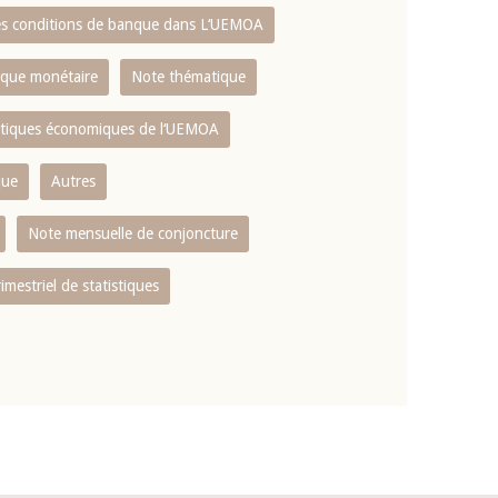
es conditions de banque dans L‘UEMOA
tique monétaire
Note thématique
istiques économiques de l‘UEMOA
que
Autres
Note mensuelle de conjoncture
rimestriel de statistiques