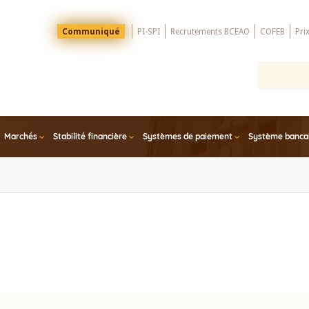
Menu
Communiqué
PI-SPI
Recrutements BCEAO
COFEB
Pri
Top
Marchés
Stabilité financière
Systèmes de paiement
Système bancair