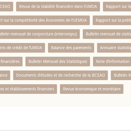
 BCEAO
Revue de la stabilité financière dans l‘UMOA
Rapport sur l
t sur la compétitivité des économies de l‘UEMOA
Rapport sur la poli
lletin mensuel de conjoncture (interrompu)
Bulletin mensuel de stat
ents de crédit de l‘UMOA
Balance des paiements
Annuaire statisti
 financières
Bulletin Mensuel des Statistiques
Note d’information
nance
Documents d’études et de recherche de la BCEAO
Bulletin t
s et établissements financiers
Revue économique et monétaire