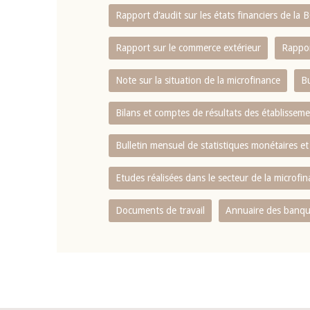
Rapport d‘audit sur les états financiers de la
Rapport sur le commerce extérieur
Rappor
Note sur la situation de la microfinance
Bu
Bilans et comptes de résultats des établissem
Bulletin mensuel de statistiques monétaires et
Etudes réalisées dans le secteur de la microfi
Documents de travail
Annuaire des banque