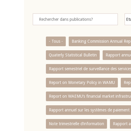
- Tous -
Banking Commission Annual Rep
Quaterly Statistical Bulletin
Rapport annue
Rapport semestriel de surveillance des servic
Report on Monetary Policy in WAMU
Rep
Report on WAEMU’s financial market infrastru
Rapport annuel sur les systèmes de paiement
Note trimestrielle d‘information
Rapport a