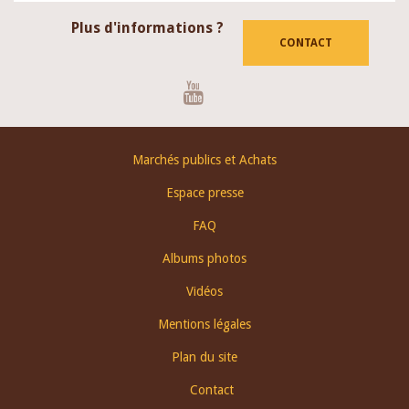
Plus d'informations ?
CONTACT
Youtube
Footer
Marchés publics et Achats
menu
Espace presse
FAQ
Albums photos
Vidéos
Mentions légales
Plan du site
Contact