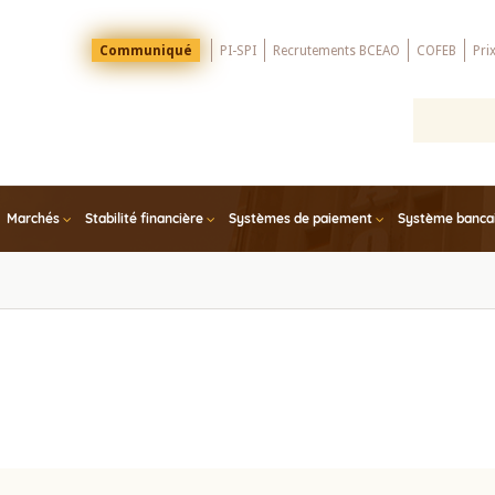
Menu
Communiqué
PI-SPI
Recrutements BCEAO
COFEB
Pri
Top
Marchés
Stabilité financière
Systèmes de paiement
Système bancair