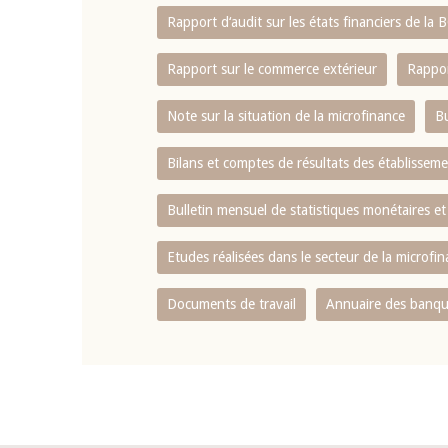
Rapport d‘audit sur les états financiers de la
Rapport sur le commerce extérieur
Rappor
Note sur la situation de la microfinance
Bu
Bilans et comptes de résultats des établissem
Bulletin mensuel de statistiques monétaires et
Etudes réalisées dans le secteur de la microfi
Documents de travail
Annuaire des banque