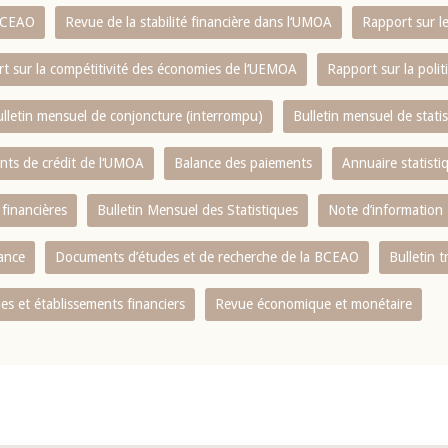
 BCEAO
Revue de la stabilité financière dans l‘UMOA
Rapport sur l
t sur la compétitivité des économies de l‘UEMOA
Rapport sur la poli
lletin mensuel de conjoncture (interrompu)
Bulletin mensuel de stat
ents de crédit de l‘UMOA
Balance des paiements
Annuaire statisti
 financières
Bulletin Mensuel des Statistiques
Note d’information
nance
Documents d’études et de recherche de la BCEAO
Bulletin t
s et établissements financiers
Revue économique et monétaire