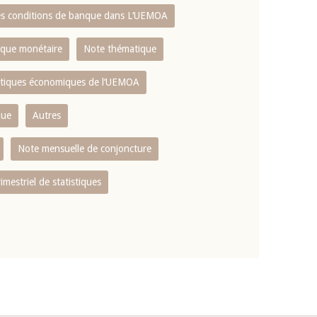
es conditions de banque dans L‘UEMOA
tique monétaire
Note thématique
istiques économiques de l‘UEMOA
que
Autres
Note mensuelle de conjoncture
rimestriel de statistiques