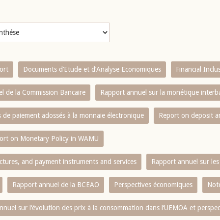
ort
Documents d’Etude et d’Analyse Economiques
Financial Incl
l de la Commission Bancaire
Rapport annuel sur la monétique inter
es de paiement adossés à la monnaie électronique
Report on deposit 
ort on Monetary Policy in WAMU
ctures, and payment instruments and services
Rapport annuel sur les 
Rapport annuel de la BCEAO
Perspectives économiques
Note
nnuel sur l‘évolution des prix à la consommation dans l‘UEMOA et perspec