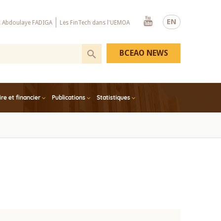
Youtube
EN
x Abdoulaye FADIGA
Les FinTech dans l'UEMOA
BCEAO NEWS
e et financier
Publications
Statistiques