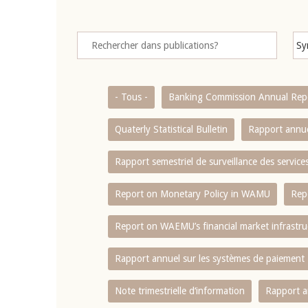
- Tous -
Banking Commission Annual Rep
Quaterly Statistical Bulletin
Rapport annue
Rapport semestriel de surveillance des servic
Report on Monetary Policy in WAMU
Rep
Report on WAEMU’s financial market infrastru
Rapport annuel sur les systèmes de paiement
Note trimestrielle d‘information
Rapport a