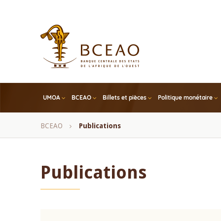
Skip
to
main
content
UMOA
BCEAO
Billets et pièces
Politique monétaire
Fil
BCEAO
Publications
d'Ariane
Publications