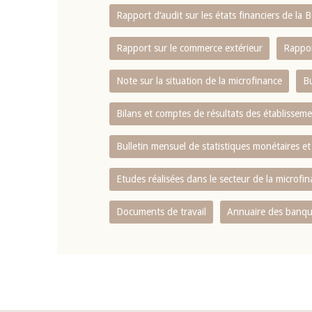
Rapport d‘audit sur les états financiers de la
Rapport sur le commerce extérieur
Rappor
Note sur la situation de la microfinance
Bu
Bilans et comptes de résultats des établissem
Bulletin mensuel de statistiques monétaires et
Etudes réalisées dans le secteur de la microfi
Documents de travail
Annuaire des banque