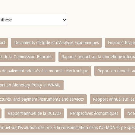
ort
Documents d’Etude et d’Analyse Economiques
Financial Incl
l de la Commission Bancaire
Rapport annuel sur la monétique inter
es de paiement adossés à la monnaie électronique
Report on deposit 
ort on Monetary Policy in WAMU
ctures, and payment instruments and services
Rapport annuel sur les 
Rapport annuel de la BCEAO
Perspectives économiques
Note
nnuel sur l‘évolution des prix à la consommation dans l‘UEMOA et perspec