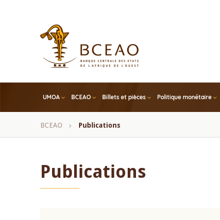
Skip
to
main
content
UMOA
BCEAO
Billets et pièces
Politique monétaire
Fil
BCEAO
Publications
d'Ariane
Publications