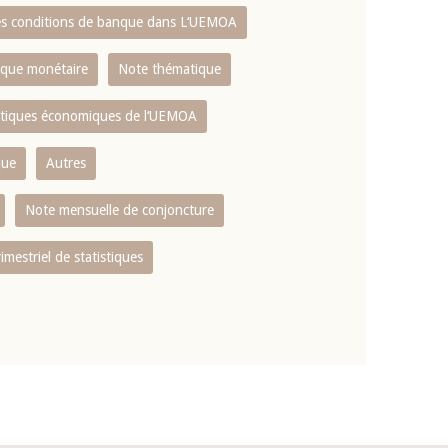
es conditions de banque dans L‘UEMOA
tique monétaire
Note thématique
istiques économiques de l‘UEMOA
que
Autres
Note mensuelle de conjoncture
rimestriel de statistiques