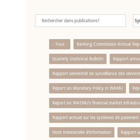
- Tous -
Banking Commission Annual Rep
Quaterly Statistical Bulletin
Rapport annue
Rapport semestriel de surveillance des servic
Report on Monetary Policy in WAMU
Rep
Report on WAEMU’s financial market infrastru
Rapport annuel sur les systèmes de paiement
Note trimestrielle d‘information
Rapport a