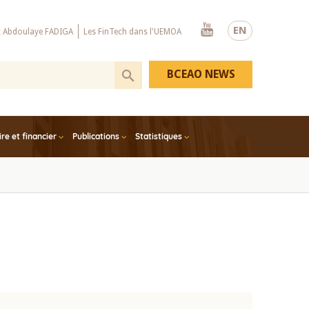
Youtube
EN
x Abdoulaye FADIGA
Les FinTech dans l'UEMOA
BCEAO NEWS
e et financier
Publications
Statistiques