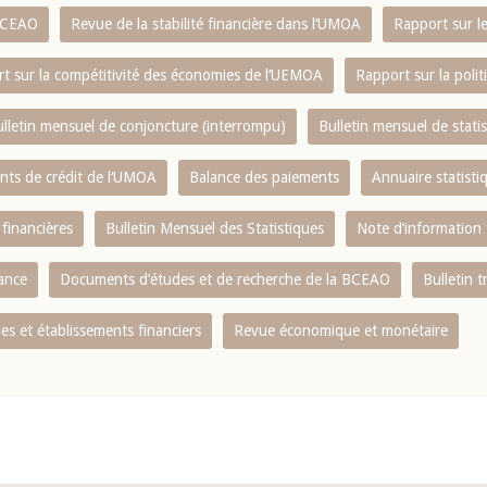
 BCEAO
Revue de la stabilité financière dans l‘UMOA
Rapport sur l
t sur la compétitivité des économies de l‘UEMOA
Rapport sur la poli
lletin mensuel de conjoncture (interrompu)
Bulletin mensuel de stat
ents de crédit de l‘UMOA
Balance des paiements
Annuaire statisti
 financières
Bulletin Mensuel des Statistiques
Note d’information
nance
Documents d’études et de recherche de la BCEAO
Bulletin t
s et établissements financiers
Revue économique et monétaire