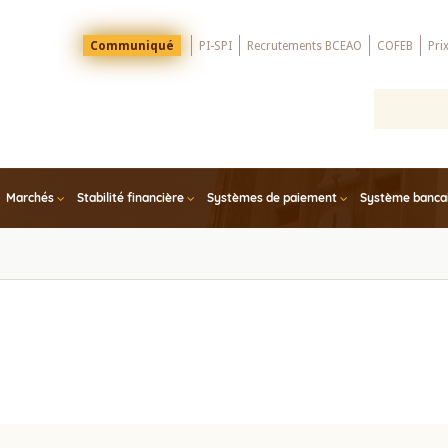
Menu
Communiqué
PI-SPI
Recrutements BCEAO
COFEB
Pri
Top
Marchés
Stabilité financière
Systèmes de paiement
Système bancair