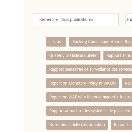
- Tous -
Banking Commission Annual Rep
Quaterly Statistical Bulletin
Rapport annue
Rapport semestriel de surveillance des servic
Report on Monetary Policy in WAMU
Rep
Report on WAEMU’s financial market infrastru
Rapport annuel sur les systèmes de paiement
Note trimestrielle d‘information
Rapport a