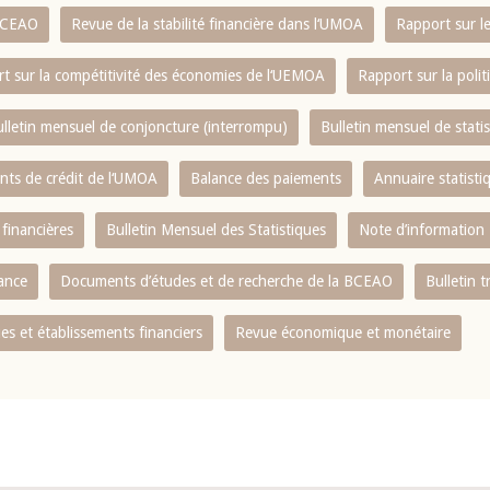
 BCEAO
Revue de la stabilité financière dans l‘UMOA
Rapport sur l
t sur la compétitivité des économies de l‘UEMOA
Rapport sur la poli
lletin mensuel de conjoncture (interrompu)
Bulletin mensuel de stat
ents de crédit de l‘UMOA
Balance des paiements
Annuaire statisti
 financières
Bulletin Mensuel des Statistiques
Note d’information
nance
Documents d’études et de recherche de la BCEAO
Bulletin t
s et établissements financiers
Revue économique et monétaire