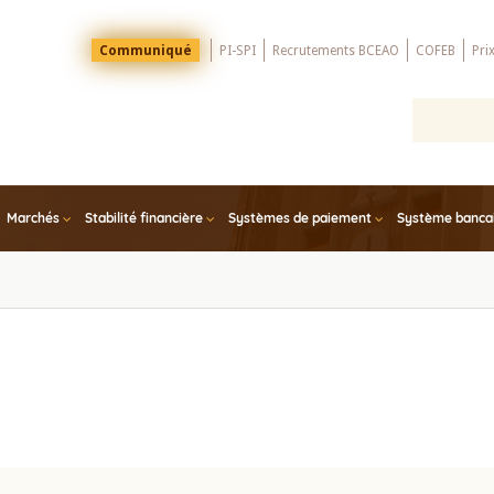
Menu
Communiqué
PI-SPI
Recrutements BCEAO
COFEB
Pri
Top
Marchés
Stabilité financière
Systèmes de paiement
Système bancair