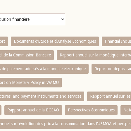
ort
Documents d’Etude et d’Analyse Economiques
Financial Incl
l de la Commission Bancaire
Rapport annuel sur la monétique inter
es de paiement adossés à la monnaie électronique
Report on deposit 
ort on Monetary Policy in WAMU
ctures, and payment instruments and services
Rapport annuel sur les 
Rapport annuel de la BCEAO
Perspectives économiques
Note
nnuel sur l‘évolution des prix à la consommation dans l‘UEMOA et perspec