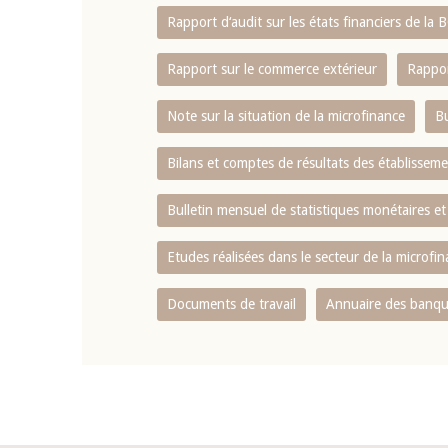
Rapport d‘audit sur les états financiers de la
Rapport sur le commerce extérieur
Rappor
Note sur la situation de la microfinance
Bu
Bilans et comptes de résultats des établissem
Bulletin mensuel de statistiques monétaires et
Etudes réalisées dans le secteur de la microfi
Documents de travail
Annuaire des banque