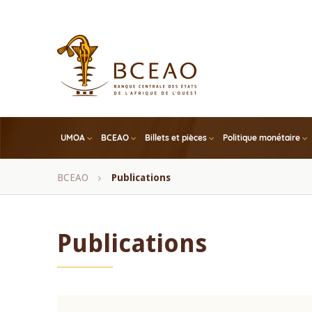
Skip
to
main
content
UMOA
BCEAO
Billets et pièces
Politique monétaire
Fil
BCEAO
Publications
d'Ariane
Publications