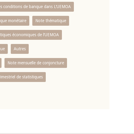
es conditions de banque dans L‘UEMOA
tique monétaire
Note thématique
istiques économiques de l‘UEMOA
que
Autres
Note mensuelle de conjoncture
rimestriel de statistiques