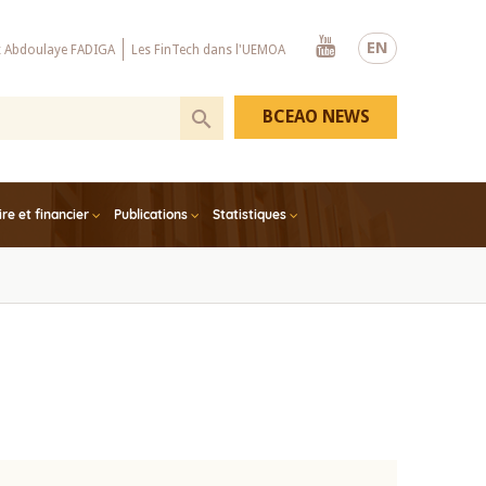
Youtube
EN
x Abdoulaye FADIGA
Les FinTech dans l'UEMOA
BCEAO NEWS
e et financier
Publications
Statistiques