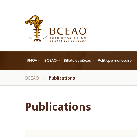
Skip
to
main
content
UMOA
BCEAO
Billets et pièces
Politique monétaire
Fil
BCEAO
Publications
d'Ariane
Publications