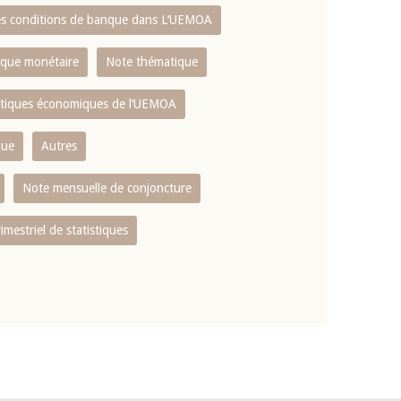
es conditions de banque dans L‘UEMOA
tique monétaire
Note thématique
istiques économiques de l‘UEMOA
que
Autres
Note mensuelle de conjoncture
rimestriel de statistiques