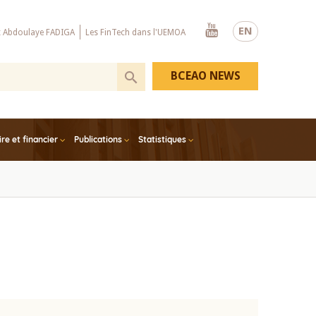
Youtube
EN
x Abdoulaye FADIGA
Les FinTech dans l'UEMOA
BCEAO NEWS
e et financier
Publications
Statistiques