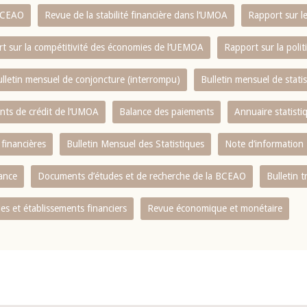
 BCEAO
Revue de la stabilité financière dans l‘UMOA
Rapport sur l
t sur la compétitivité des économies de l‘UEMOA
Rapport sur la poli
lletin mensuel de conjoncture (interrompu)
Bulletin mensuel de stat
ents de crédit de l‘UMOA
Balance des paiements
Annuaire statisti
 financières
Bulletin Mensuel des Statistiques
Note d’information
nance
Documents d’études et de recherche de la BCEAO
Bulletin t
s et établissements financiers
Revue économique et monétaire