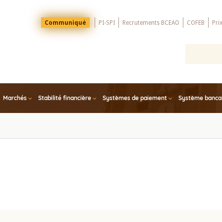
Menu
Communiqué
PI-SPI
Recrutements BCEAO
COFEB
Pri
Top
Marchés
Stabilité financière
Systèmes de paiement
Système bancair