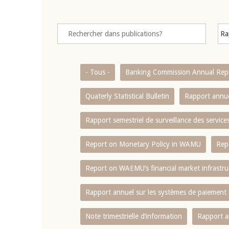
- Tous -
Banking Commission Annual Rep
Quaterly Statistical Bulletin
Rapport annue
Rapport semestriel de surveillance des servic
Report on Monetary Policy in WAMU
Rep
Report on WAEMU’s financial market infrastru
Rapport annuel sur les systèmes de paiement
Note trimestrielle d‘information
Rapport a