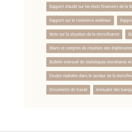
Rapport d‘audit sur les états financiers de la
Rapport sur le commerce extérieur
Rappor
Note sur la situation de la microfinance
Bu
Bilans et comptes de résultats des établissem
Bulletin mensuel de statistiques monétaires et
Etudes réalisées dans le secteur de la microfi
Documents de travail
Annuaire des banque