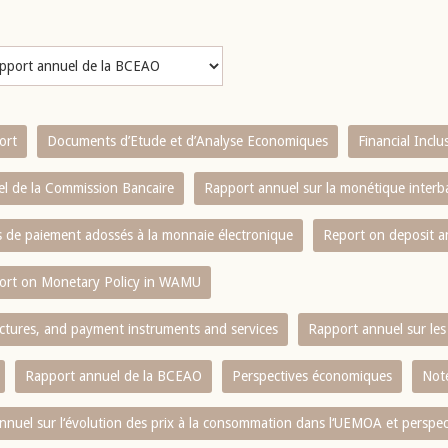
ort
Documents d’Etude et d’Analyse Economiques
Financial Incl
l de la Commission Bancaire
Rapport annuel sur la monétique inter
es de paiement adossés à la monnaie électronique
Report on deposit 
ort on Monetary Policy in WAMU
ctures, and payment instruments and services
Rapport annuel sur les 
Rapport annuel de la BCEAO
Perspectives économiques
Note
nnuel sur l‘évolution des prix à la consommation dans l‘UEMOA et perspec