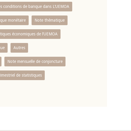
es conditions de banque dans L‘UEMOA
tique monétaire
Note thématique
istiques économiques de l‘UEMOA
que
Autres
Note mensuelle de conjoncture
rimestriel de statistiques