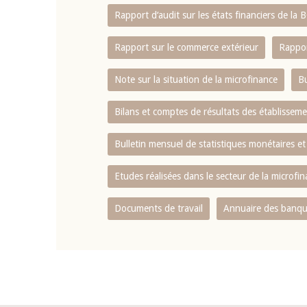
Rapport d‘audit sur les états financiers de la
Rapport sur le commerce extérieur
Rappor
Note sur la situation de la microfinance
Bu
Bilans et comptes de résultats des établissem
Bulletin mensuel de statistiques monétaires et
Etudes réalisées dans le secteur de la microfi
Documents de travail
Annuaire des banque