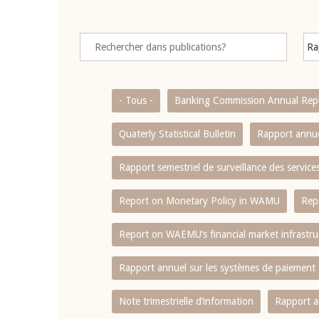
- Tous -
Banking Commission Annual Rep
Quaterly Statistical Bulletin
Rapport annue
Rapport semestriel de surveillance des servic
Report on Monetary Policy in WAMU
Rep
Report on WAEMU’s financial market infrastru
Rapport annuel sur les systèmes de paiement
Note trimestrielle d‘information
Rapport a