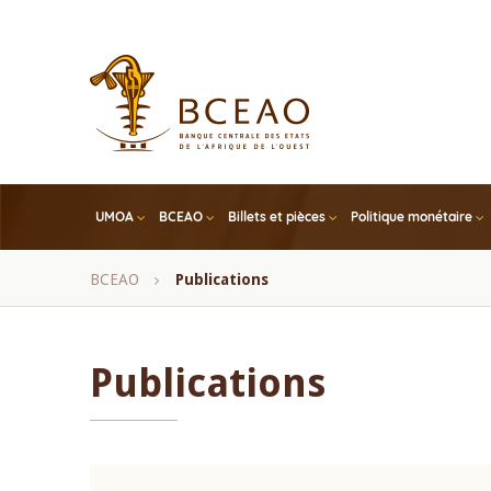
Skip
to
main
content
UMOA
BCEAO
Billets et pièces
Politique monétaire
Fil
BCEAO
Publications
d'Ariane
Publications