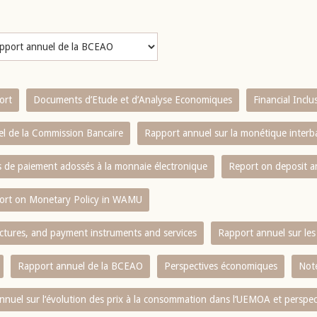
ort
Documents d’Etude et d’Analyse Economiques
Financial Incl
l de la Commission Bancaire
Rapport annuel sur la monétique inter
es de paiement adossés à la monnaie électronique
Report on deposit 
ort on Monetary Policy in WAMU
ctures, and payment instruments and services
Rapport annuel sur les 
Rapport annuel de la BCEAO
Perspectives économiques
Note
nnuel sur l‘évolution des prix à la consommation dans l‘UEMOA et perspec