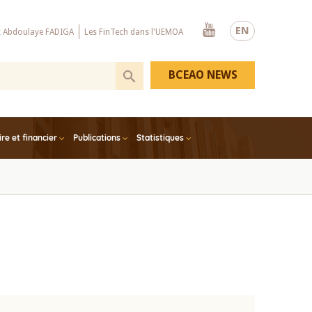
Youtube
EN
x Abdoulaye FADIGA
Les FinTech dans l'UEMOA
BCEAO NEWS
e et financier
Publications
Statistiques