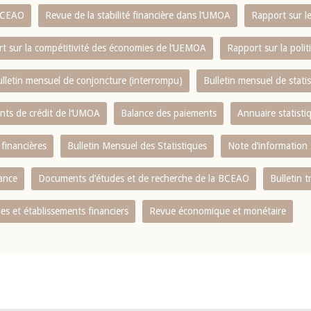
 BCEAO
Revue de la stabilité financière dans l‘UMOA
Rapport sur l
t sur la compétitivité des économies de l‘UEMOA
Rapport sur la poli
lletin mensuel de conjoncture (interrompu)
Bulletin mensuel de stat
ents de crédit de l‘UMOA
Balance des paiements
Annuaire statisti
 financières
Bulletin Mensuel des Statistiques
Note d’information
nance
Documents d’études et de recherche de la BCEAO
Bulletin t
s et établissements financiers
Revue économique et monétaire