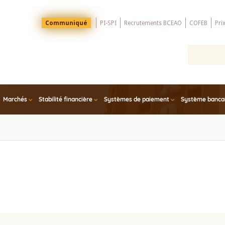
Menu
Communiqué
PI-SPI
Recrutements BCEAO
COFEB
Pri
Top
Marchés
Stabilité financière
Systèmes de paiement
Système bancair