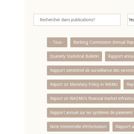
- Tous -
Banking Commission Annual Rep
Quaterly Statistical Bulletin
Rapport annue
Rapport semestriel de surveillance des servic
Report on Monetary Policy in WAMU
Rep
Report on WAEMU’s financial market infrastru
Rapport annuel sur les systèmes de paiement
Note trimestrielle d‘information
Rapport a