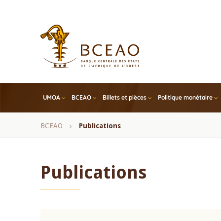
Skip
to
main
content
UMOA
BCEAO
Billets et pièces
Politique monétaire
Fil
BCEAO
Publications
d'Ariane
Publications