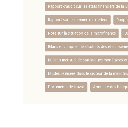
Rapport d‘audit sur les états financiers de la
Rapport sur le commerce extérieur
Rappor
Note sur la situation de la microfinance
Bu
Bilans et comptes de résultats des établissem
Bulletin mensuel de statistiques monétaires et
Etudes réalisées dans le secteur de la microfi
Documents de travail
Annuaire des banque