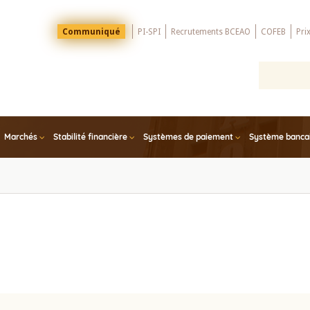
Menu
Communiqué
PI-SPI
Recrutements BCEAO
COFEB
Pri
Top
Marchés
Stabilité financière
Systèmes de paiement
Système bancair