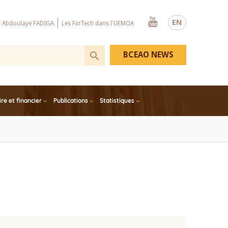
Youtube
EN
x Abdoulaye FADIGA
Les FinTech dans l'UEMOA
BCEAO NEWS
e et financier
Publications
Statistiques