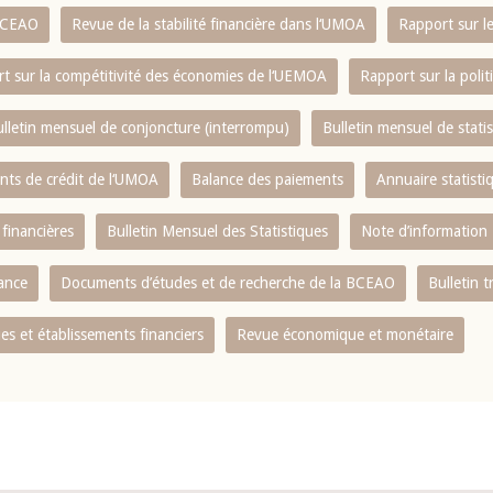
 BCEAO
Revue de la stabilité financière dans l‘UMOA
Rapport sur l
t sur la compétitivité des économies de l‘UEMOA
Rapport sur la poli
lletin mensuel de conjoncture (interrompu)
Bulletin mensuel de stat
ents de crédit de l‘UMOA
Balance des paiements
Annuaire statisti
 financières
Bulletin Mensuel des Statistiques
Note d’information
nance
Documents d’études et de recherche de la BCEAO
Bulletin t
s et établissements financiers
Revue économique et monétaire