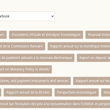
ort
Documents d’Etude et d’Analyse Economiques
Financial Incl
l de la Commission Bancaire
Rapport annuel sur la monétique inter
es de paiement adossés à la monnaie électronique
Report on deposit 
ort on Monetary Policy in WAMU
ctures, and payment instruments and services
Rapport annuel sur les 
Rapport annuel de la BCEAO
Perspectives économiques
Note
nnuel sur l‘évolution des prix à la consommation dans l‘UEMOA et perspec