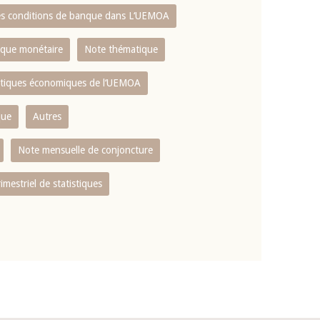
es conditions de banque dans L‘UEMOA
tique monétaire
Note thématique
istiques économiques de l‘UEMOA
que
Autres
Note mensuelle de conjoncture
rimestriel de statistiques