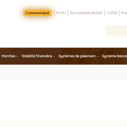
Menu
Communiqué
PI-SPI
Recrutements BCEAO
COFEB
Pri
Top
Marchés
Stabilité financière
Systèmes de paiement
Système bancair