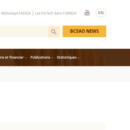
Youtube
EN
x Abdoulaye FADIGA
Les FinTech dans l'UEMOA
BCEAO NEWS
e et financier
Publications
Statistiques