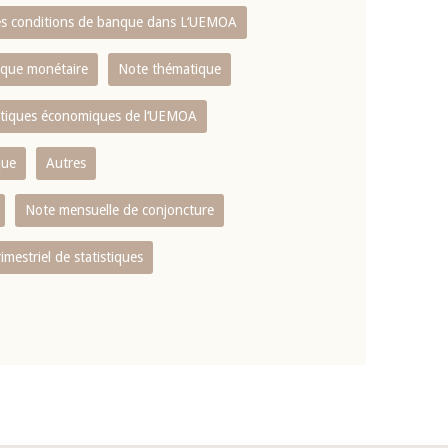
es conditions de banque dans L‘UEMOA
tique monétaire
Note thématique
istiques économiques de l‘UEMOA
que
Autres
Note mensuelle de conjoncture
rimestriel de statistiques