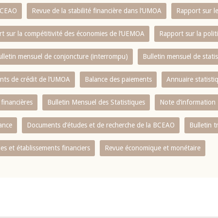
 BCEAO
Revue de la stabilité financière dans l‘UMOA
Rapport sur l
t sur la compétitivité des économies de l‘UEMOA
Rapport sur la poli
lletin mensuel de conjoncture (interrompu)
Bulletin mensuel de stat
ents de crédit de l‘UMOA
Balance des paiements
Annuaire statisti
 financières
Bulletin Mensuel des Statistiques
Note d’information
nance
Documents d’études et de recherche de la BCEAO
Bulletin t
s et établissements financiers
Revue économique et monétaire