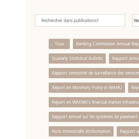
- Tous -
Banking Commission Annual Rep
Quaterly Statistical Bulletin
Rapport annue
Rapport semestriel de surveillance des servic
Report on Monetary Policy in WAMU
Rep
Report on WAEMU’s financial market infrastru
Rapport annuel sur les systèmes de paiement
Note trimestrielle d‘information
Rapport a