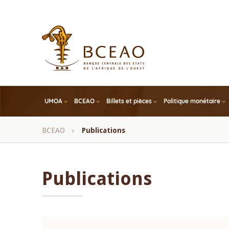
Skip
to
main
content
UMOA
BCEAO
Billets et pièces
Politique monétaire
Fil
BCEAO
Publications
d'Ariane
Publications