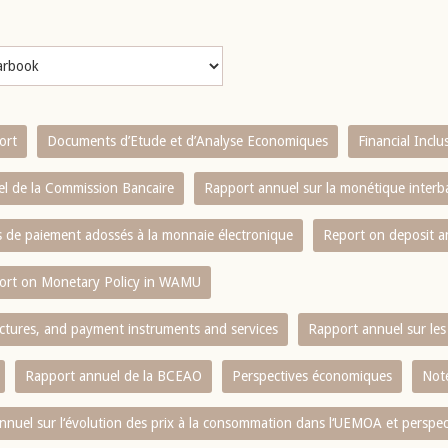
ort
Documents d’Etude et d’Analyse Economiques
Financial Incl
l de la Commission Bancaire
Rapport annuel sur la monétique inter
es de paiement adossés à la monnaie électronique
Report on deposit 
ort on Monetary Policy in WAMU
ctures, and payment instruments and services
Rapport annuel sur les 
Rapport annuel de la BCEAO
Perspectives économiques
Note
nnuel sur l‘évolution des prix à la consommation dans l‘UEMOA et perspec