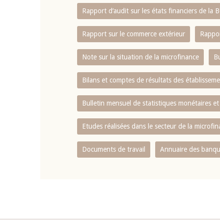
Rapport d‘audit sur les états financiers de la
Rapport sur le commerce extérieur
Rappor
Note sur la situation de la microfinance
Bu
Bilans et comptes de résultats des établissem
Bulletin mensuel de statistiques monétaires et
Etudes réalisées dans le secteur de la microfi
Documents de travail
Annuaire des banque