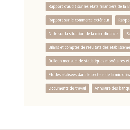
Rapport d‘audit sur les états financiers de la
Rapport sur le commerce extérieur
Rappor
Note sur la situation de la microfinance
Bu
Bilans et comptes de résultats des établissem
Bulletin mensuel de statistiques monétaires et
Etudes réalisées dans le secteur de la microfi
Documents de travail
Annuaire des banque