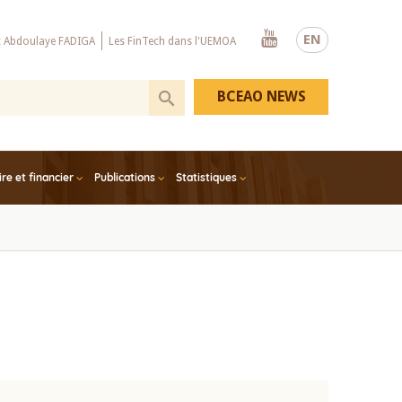
Youtube
EN
x Abdoulaye FADIGA
Les FinTech dans l'UEMOA
BCEAO NEWS
e et financier
Publications
Statistiques