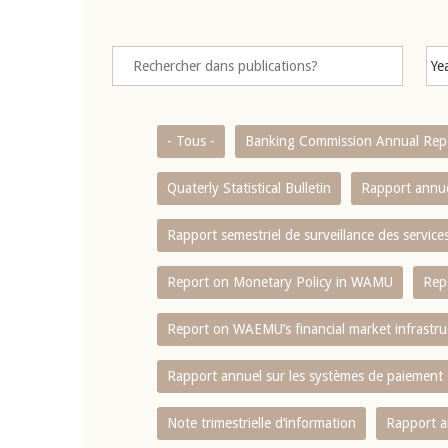
- Tous -
Banking Commission Annual Rep
Quaterly Statistical Bulletin
Rapport annue
Rapport semestriel de surveillance des servic
Report on Monetary Policy in WAMU
Rep
Report on WAEMU’s financial market infrastru
Rapport annuel sur les systèmes de paiement
Note trimestrielle d‘information
Rapport a