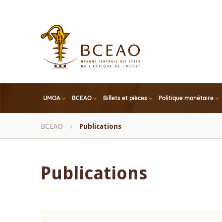
Skip
to
main
content
UMOA
BCEAO
Billets et pièces
Politique monétaire
Fil
BCEAO
Publications
d'Ariane
Publications