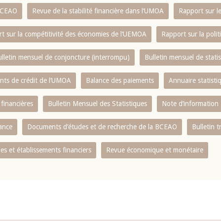
 BCEAO
Revue de la stabilité financière dans l‘UMOA
Rapport sur l
t sur la compétitivité des économies de l‘UEMOA
Rapport sur la poli
lletin mensuel de conjoncture (interrompu)
Bulletin mensuel de stat
ents de crédit de l‘UMOA
Balance des paiements
Annuaire statisti
 financières
Bulletin Mensuel des Statistiques
Note d’information
nance
Documents d’études et de recherche de la BCEAO
Bulletin t
s et établissements financiers
Revue économique et monétaire