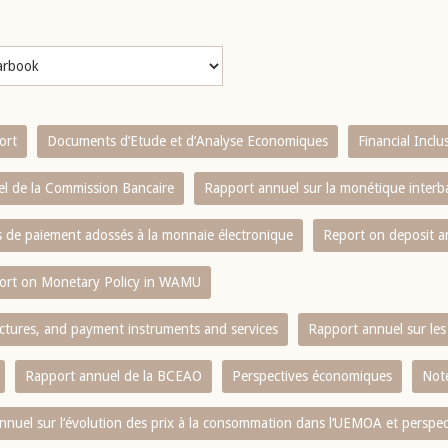
ort
Documents d’Etude et d’Analyse Economiques
Financial Incl
l de la Commission Bancaire
Rapport annuel sur la monétique inter
es de paiement adossés à la monnaie électronique
Report on deposit 
ort on Monetary Policy in WAMU
ctures, and payment instruments and services
Rapport annuel sur les 
Rapport annuel de la BCEAO
Perspectives économiques
Note
nnuel sur l‘évolution des prix à la consommation dans l‘UEMOA et perspec