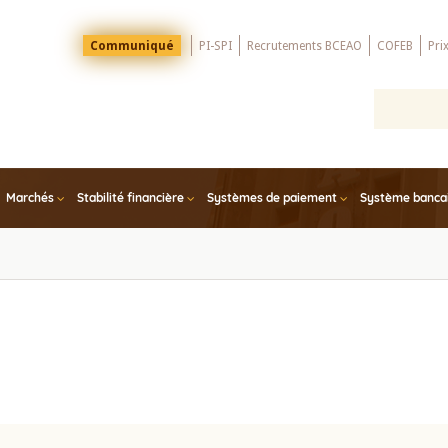
Menu
Communiqué
PI-SPI
Recrutements BCEAO
COFEB
Pri
Top
Marchés
Stabilité financière
Systèmes de paiement
Système bancair