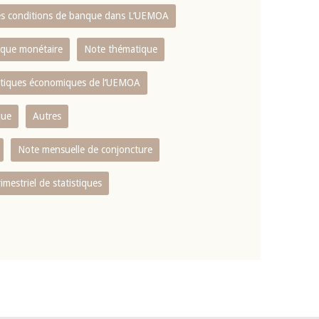
es conditions de banque dans L‘UEMOA
tique monétaire
Note thématique
istiques économiques de l‘UEMOA
que
Autres
Note mensuelle de conjoncture
rimestriel de statistiques