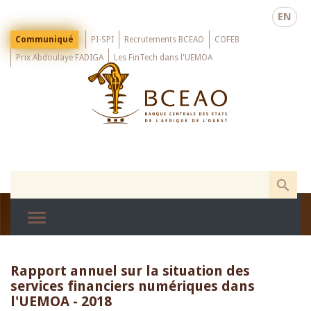
Skip
EN
to
main
Menu
Communiqué
PI-SPI
Recrutements BCEAO
COFEB
Top
content
Prix Abdoulaye FADIGA
Les FinTech dans l'UEMOA
Rapport annuel sur la situation des
services financiers numériques dans
l'UEMOA - 2018