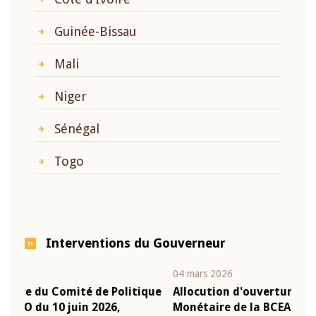
Guinée-Bissau
Mali
Niger
Sénégal
Togo
Interventions du Gouverneur
04 mars 2026
22 ju
que
Allocution d'ouverture du Comité de Politique
Mot
Monétaire de la BCEAO du 4 mars 2026,
Kas