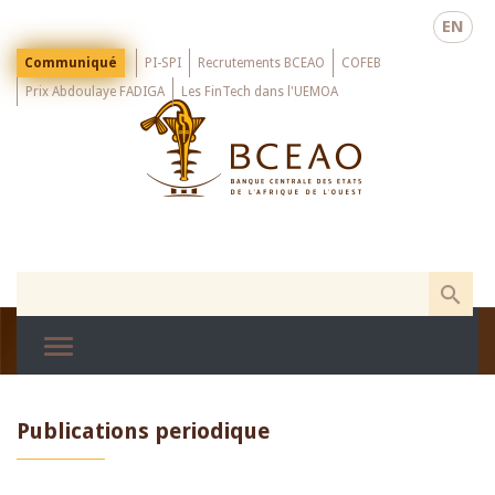
Skip
EN
to
main
Menu
Communiqué
PI-SPI
Recrutements BCEAO
COFEB
Top
content
Prix Abdoulaye FADIGA
Les FinTech dans l'UEMOA
Publications periodique