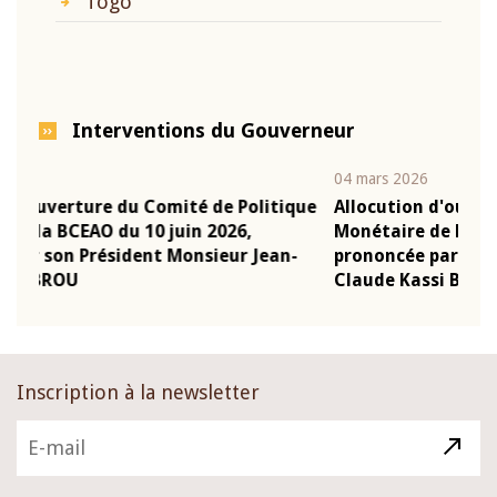
Togo
Interventions du Gouverneur
04 mars 2026
22 
tique
Allocution d'ouverture du Comité de Politique
Mo
Monétaire de la BCEAO du 4 mars 2026,
Ka
an-
prononcée par son Président Monsieur Jean-
pr
Claude Kassi BROU
B
Inscription à la newsletter