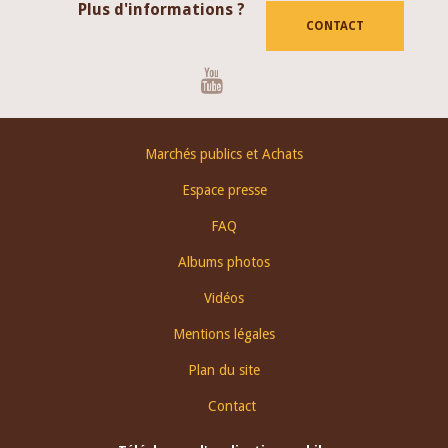
Plus d'informations ?
CONTACT
Youtube
Footer
Marchés publics et Achats
menu
Espace presse
FAQ
Albums photos
Vidéos
Mentions légales
Plan du site
Contact