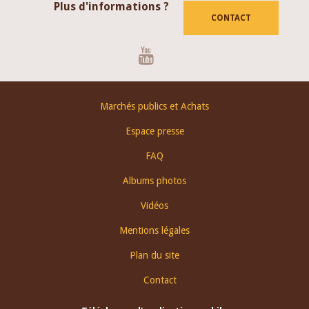
Plus d'informations ?
CONTACT
Youtube
Footer
Marchés publics et Achats
menu
Espace presse
FAQ
Albums photos
Vidéos
Mentions légales
Plan du site
Contact