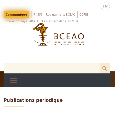
Skip
EN
to
main
Menu
Communiqué
PI-SPI
Recrutements BCEAO
COFEB
Top
content
Prix Abdoulaye FADIGA
Les FinTech dans l'UEMOA
Publications periodique