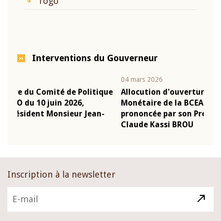
Togo
Interventions du Gouverneur
04 mars 2026
22 j
ique
Allocution d'ouverture du Comité de Politique
Mot
Monétaire de la BCEAO du 4 mars 2026,
Kas
n-
prononcée par son Président Monsieur Jean-
pré
Claude Kassi BROU
BC
Inscription à la newsletter