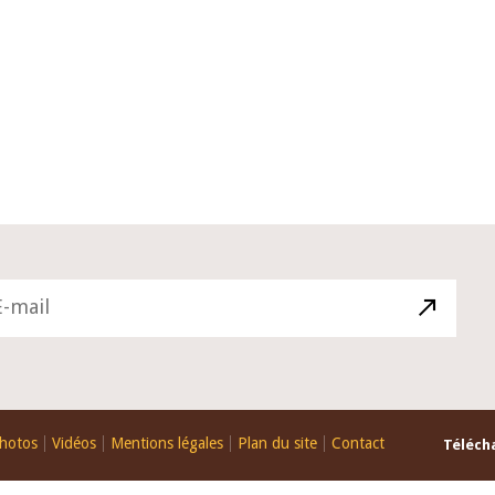
10 juin 2026
du Gouverneur Jean-
Allocution d'ouverture du Comité
U lors de la cérémonie
Politique Monétaire de la BCEAO d
du rapport annuel 2025
juin 2026, prononcée par son Prés
Monsieur Jean-Claude Kassi BROU
hotos
Vidéos
Mentions légales
Plan du site
Contact
Télécha