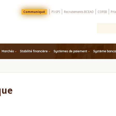
Menu
Communiqué
PI-SPI
Recrutements BCEAO
COFEB
Pri
Top
Marchés
Stabilité financière
Systèmes de paiement
Système bancair
que