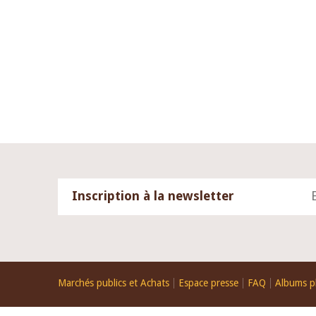
04 mars 2026
22 juillet 2026
Allocution d'ouverture du Comité de
Mot introductif 
Politique Monétaire de la BCEAO du 4
Claude Kassi BRO
mars 2026, prononcée par son Président
de présentation 
Monsieur Jean-Claude Kassi BROU
de la BCEAO
Inscription à la newsletter
Footer
Marchés publics et Achats
Espace presse
FAQ
Albums p
menu