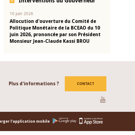
Interventions du Gouverneur
04 mars 2026
22 juillet 202
 de
Allocution d'ouverture du Comité de
Mot introd
u 10
Politique Monétaire de la BCEAO du 4
Claude Kas
ident
mars 2026, prononcée par son Président
de présent
Monsieur Jean-Claude Kassi BROU
de la BCEA
Plus d'informations ?
CONTACT
Youtube
rger l'application mobile