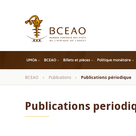
Skip
to
main
content
UMOA
BCEAO
Billets et pièces
Politique monétaire
Fil
BCEAO
Publications
Publications périodique
d'Ariane
Publications periodi