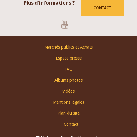
Plus d'informations ?
CONTACT
Youtube
Footer
Marchés publics et Achats
menu
Espace presse
FAQ
Albums photos
Vidéos
Mentions légales
Plan du site
Contact