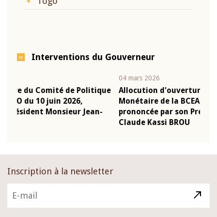
Togo
Interventions du Gouverneur
04 mars 2026
22 j
ique
Allocution d'ouverture du Comité de Politique
Mot
Monétaire de la BCEAO du 4 mars 2026,
Kas
n-
prononcée par son Président Monsieur Jean-
pré
Claude Kassi BROU
BC
Inscription à la newsletter