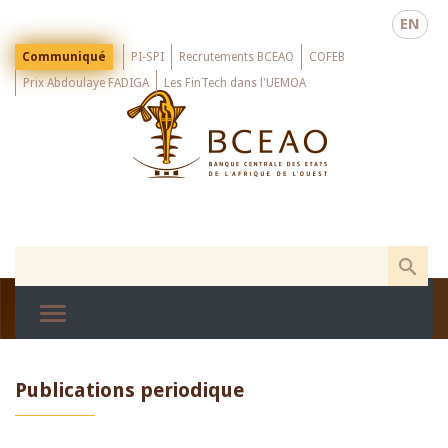
Skip
EN
to
main
Menu
Communiqué
PI-SPI
Recrutements BCEAO
COFEB
Top
content
Prix Abdoulaye FADIGA
Les FinTech dans l'UEMOA
Publications periodique