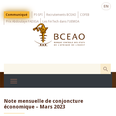
Skip
EN
to
main
Menu
Communiqué
PI-SPI
Recrutements BCEAO
COFEB
Top
content
Prix Abdoulaye FADIGA
Les FinTech dans l'UEMOA
Note mensuelle de conjoncture
économique – Mars 2023