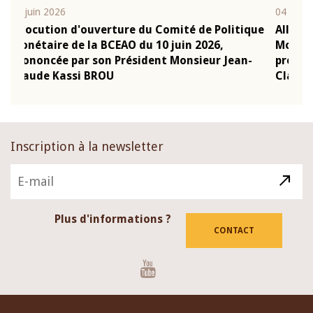
04 mars 2026
2
itique
Allocution d'ouverture du Comité de Politique
Monétaire de la BCEAO du 4 mars 2026,
ean-
prononcée par son Président Monsieur Jean-
Claude Kassi BROU
Inscription à la newsletter
Plus d'informations ?
CONTACT
Youtube