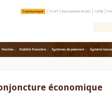
Menu
Communiqué
PI-SPI
Recrutements BCEAO
COFEB
Pri
Top
Marchés
Stabilité financière
Systèmes de paiement
Système bancair
conjoncture économique