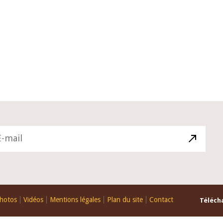
22 juillet 2026
ture du Comité de
Mot introductif du Gouverneur Jean
e de la BCEAO du 4
Claude Kassi BROU lors de la cérém
ée par son Président
de présentation du rapport annuel 
ude Kassi BROU
de la BCEAO
hotos
Vidéos
Mentions légales
Plan du site
Contact
Télécha