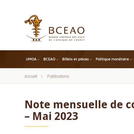
Skip
to
main
content
UMOA
BCEAO
Billets et pièces
Politique monétaire
Fil
Accueil
Publications
d'Ariane
Note mensuelle de 
– Mai 2023