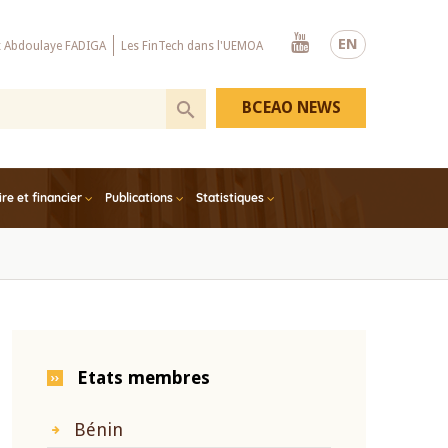
Youtube
EN
x Abdoulaye FADIGA
Les FinTech dans l'UEMOA
BCEAO NEWS
e et financier
Publications
Statistiques
Etats membres
Bénin