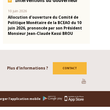
Interventions du Gouverneur
10 juin 2026
04 mars 2026
-
Allocution d'ouverture du Comité de
Allocution d
onie
Politique Monétaire de la BCEAO du 10
Politique Mo
2025
juin 2026, prononcée par son Président
mars 2026, p
Monsieur Jean-Claude Kassi BROU
Monsieur Je
Plus d'informations ?
CONTACT
Youtube
rger l'application mobile