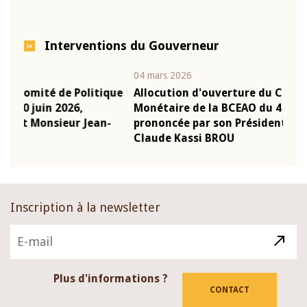
Interventions du Gouverneur
04 mars 2026
22 ju
que
Allocution d'ouverture du Comité de Politique
Mot 
Monétaire de la BCEAO du 4 mars 2026,
Kass
-
prononcée par son Président Monsieur Jean-
prés
Claude Kassi BROU
BCE
Inscription à la newsletter
Plus d'informations ?
CONTACT