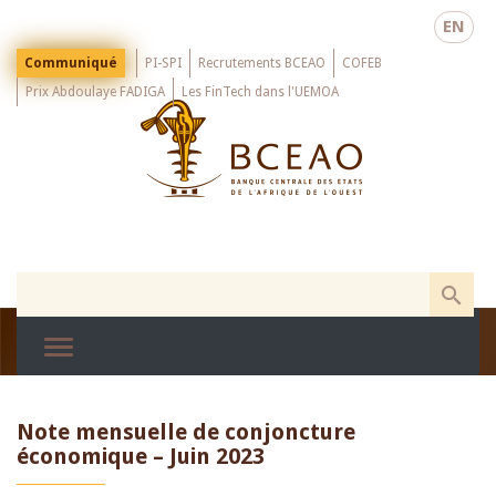
Skip
EN
to
main
Menu
Communiqué
PI-SPI
Recrutements BCEAO
COFEB
Top
content
Prix Abdoulaye FADIGA
Les FinTech dans l'UEMOA
Note mensuelle de conjoncture
économique – Juin 2023