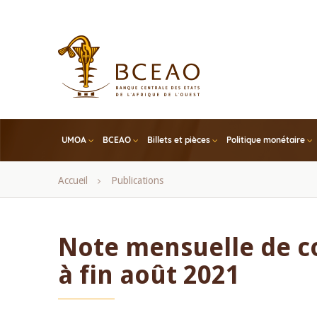
Skip
to
main
content
UMOA
BCEAO
Billets et pièces
Politique monétaire
Fil
Accueil
Publications
d'Ariane
Note mensuelle de 
à fin août 2021