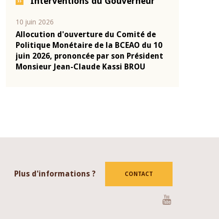
Interventions du Gouverneur
04 mars 2026
22 juillet 2026
de
Allocution d'ouverture du Comité de
Mot introdu
 10
Politique Monétaire de la BCEAO du 4
Claude Kassi
ent
mars 2026, prononcée par son Président
de présentat
Monsieur Jean-Claude Kassi BROU
de la BCEAO
Plus d'informations ?
CONTACT
Youtube