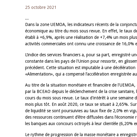
25 octobre 2021
...
Dans la zone UEMOA, les indicateurs récents de la conjonctu
économique au titre du mois sous revue. En effet, le taux de 
établi à +6,9%, après une réalisation de +7,4% un mois plus
activités commerciales ont connu une croissance de 16,0% 
L’indice des services financiers a, pour sa part, enregistré u
constante dans les pays de l'Union pour ressortir, en gliss
précédent. Cette situation est imputable à une décélératio
«Alimentation», qui a compensé l’accélération enregistrée 
Au titre de la situation monétaire et financière de l'UEMO
par la BCEAO depuis le déclenchement de la crise sanitaire, 
cours du mois sous revue. Le taux d'intérêt à une semaine 
mois plus tôt. En août 2020, ce taux se situait à 2,65%. Sur 
de liquidité se sont poursuivies au taux fixe de 2,0% en vig
des ressources continuent d’être diffusées dans l’économie ré
les banques aux concours octroyés à leur clientèle (6,20% 
Le rythme de progression de la masse monétaire a enregist