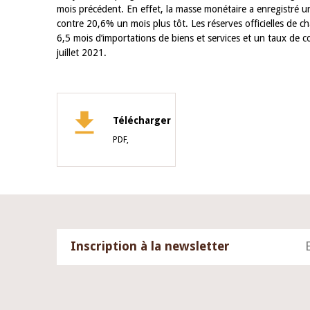
mois précédent. En effet, la masse monétaire a enregistré 
contre 20,6% un mois plus tôt. Les réserves officielles de 
4 mars 2026
22 juillet 2026
6,5 mois d’importations de biens et services et un taux de
llocution d'ouverture du Comité de
Mot introductif d
juillet 2021.
olitique Monétaire de la BCEAO du 4
Claude Kassi BROU
ars 2026, prononcée par son Président
de présentation d
onsieur Jean-Claude Kassi BROU
de la BCEAO
Télécharger
PDF,
Inscription à la newsletter