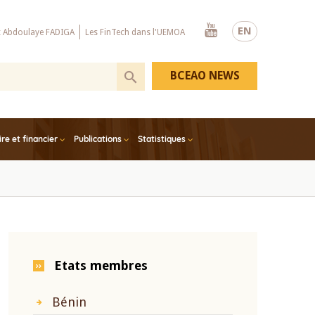
Youtube
EN
x Abdoulaye FADIGA
Les FinTech dans l'UEMOA
BCEAO NEWS
e et financier
Publications
Statistiques
Etats membres
Bénin