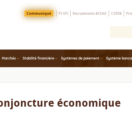
Menu
Communiqué
PI-SPI
Recrutements BCEAO
COFEB
Pri
Top
Marchés
Stabilité financière
Systèmes de paiement
Système bancair
conjoncture économique