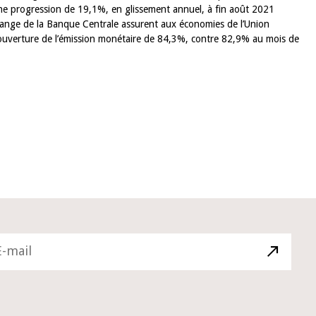
une progression de 19,1%, en glissement annuel, à fin août 2021
change de la Banque Centrale assurent aux économies de l’Union
10 juin 2026
 couverture de l’émission monétaire de 84,3%, contre 82,9% au mois de
u Gouverneur Jean-
Allocution d'ouverture du Comité 
 lors de la cérémonie
Politique Monétaire de la BCEAO du
u rapport annuel 2025
juin 2026, prononcée par son Présid
Monsieur Jean-Claude Kassi BROU