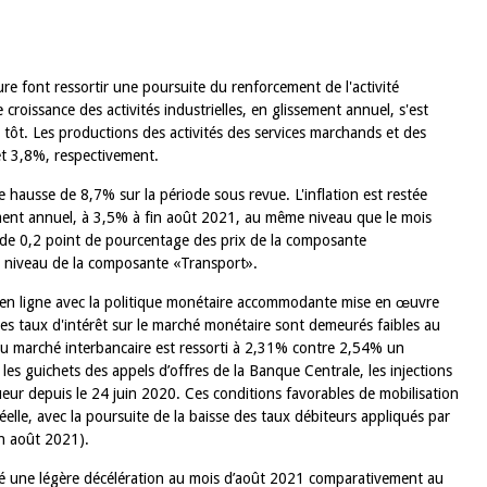
re font ressortir une poursuite du renforcement de l'activité
croissance des activités industrielles, en glissement annuel, s'est
 tôt. Les productions des activités des services marchands et des
et 3,8%, respectivement.
ne hausse de 8,7% sur la période sous revue. L'inflation est restée
ement annuel, à 3,5% à fin août 2021, au même niveau que le mois
n de 0,2 point de pourcentage des prix de la composante
au niveau de la composante «Transport».
A, en ligne avec la politique monétaire accommodante mise en œuvre
les taux d'intérêt sur le marché monétaire sont demeurés faibles au
du marché interbancaire est ressorti à 2,31% contre 2,54% un
les guichets des appels d’offres de la Banque Centrale, les injections
ueur depuis le 24 juin 2020. Ces conditions favorables de mobilisation
elle, avec la poursuite de la baisse des taux débiteurs appliqués par
en août 2021).
ré une légère décélération au mois d’août 2021 comparativement au