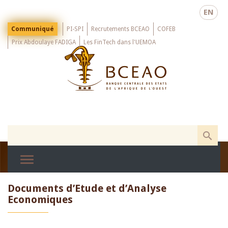
Skip
EN
to
main
Menu
Communiqué
PI-SPI
Recrutements BCEAO
COFEB
Top
content
Prix Abdoulaye FADIGA
Les FinTech dans l'UEMOA
Documents d’Etude et d’Analyse
Economiques