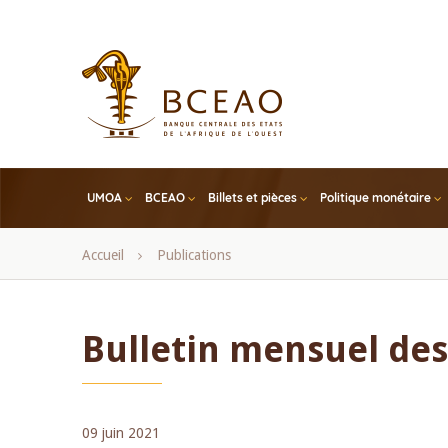
Skip
to
main
content
UMOA
BCEAO
Billets et pièces
Politique monétaire
Fil
Accueil
Publications
d'Ariane
Bulletin mensuel des 
09 juin 2021