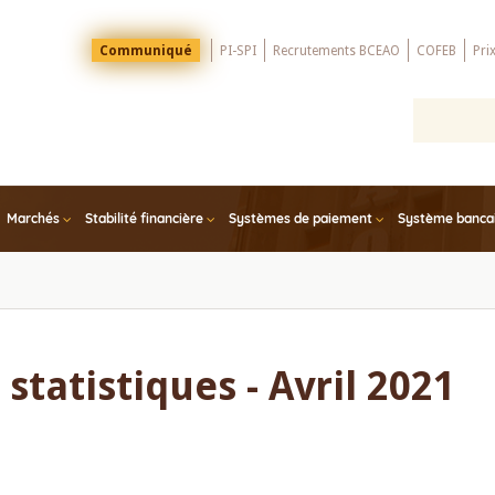
Menu
Communiqué
PI-SPI
Recrutements BCEAO
COFEB
Pri
Top
Marchés
Stabilité financière
Systèmes de paiement
Système bancair
statistiques - Avril 2021