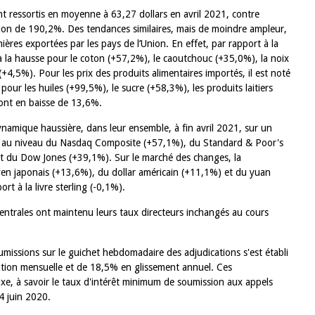
nt ressortis en moyenne à 63,27 dollars en avril 2021, contre
ion de 190,2%. Des tendances similaires, mais de moindre ampleur,
ères exportées par les pays de l’Union. En effet, par rapport à la
à la hausse pour le coton (+57,2%), le caoutchouc (+35,0%), la noix
(+4,5%). Pour les prix des produits alimentaires importés, il est noté
our les huiles (+99,5%), le sucre (+58,3%), les produits laitiers
sont en baisse de 13,6%.
ynamique haussière, dans leur ensemble, à fin avril 2021, sur un
es au niveau du Nasdaq Composite (+57,1%), du Standard & Poor's
 du Dow Jones (+39,1%). Sur le marché des changes, la
yen japonais (+13,6%), du dollar américain (+11,1%) et du yuan
rt à la livre sterling (-0,1%).
centrales ont maintenu leurs taux directeurs inchangés au cours
missions sur le guichet hebdomadaire des adjudications s'est établi
iation mensuelle et de 18,5% en glissement annuel. Ces
ixe, à savoir le taux d'intérêt minimum de soumission aux appels
4 juin 2020.