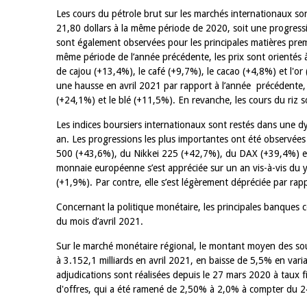
Les cours du pétrole brut sur les marchés internationaux so
21,80 dollars à la même période de 2020, soit une progress
sont également observées pour les principales matières premi
même période de l’année précédente, les prix sont orientés 
de cajou (+13,4%), le café (+9,7%), le cacao (+4,8%) et l'or 
une hausse en avril 2021 par rapport à l’année précédente, p
(+24,1%) et le blé (+11,5%). En revanche, les cours du riz 
Les indices boursiers internationaux sont restés dans une d
an. Les progressions les plus importantes ont été observé
500 (+43,6%), du Nikkei 225 (+42,7%), du DAX (+39,4%) et
monnaie européenne s’est appréciée sur un an vis-à-vis du 
(+1,9%). Par contre, elle s’est légèrement dépréciée par rappo
Concernant la politique monétaire, les principales banques 
du mois d’avril 2021.
Sur le marché monétaire régional, le montant moyen des sou
à 3.152,1 milliards en avril 2021, en baisse de 5,5% en var
adjudications sont réalisées depuis le 27 mars 2020 à taux f
d'offres, qui a été ramené de 2,50% à 2,0% à compter du 2