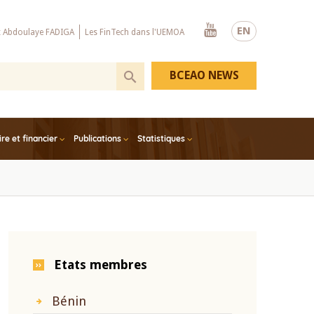
Youtube
EN
x Abdoulaye FADIGA
Les FinTech dans l'UEMOA
BCEAO NEWS
e et financier
Publications
Statistiques
Etats membres
Bénin