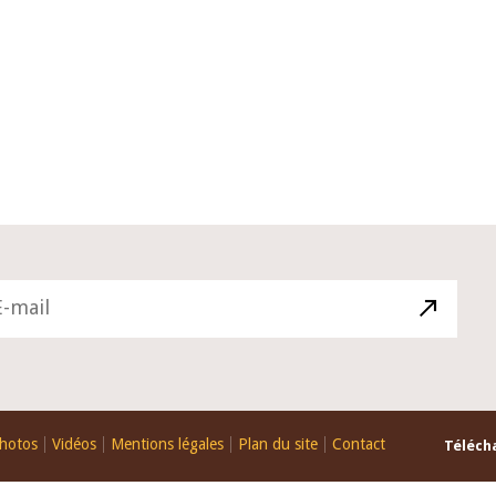
10 juin 2026
u Gouverneur Jean-
Allocution d'ouverture du Comité 
 lors de la cérémonie
Politique Monétaire de la BCEAO du
u rapport annuel 2025
juin 2026, prononcée par son Présid
Monsieur Jean-Claude Kassi BROU
hotos
Vidéos
Mentions légales
Plan du site
Contact
Télécha