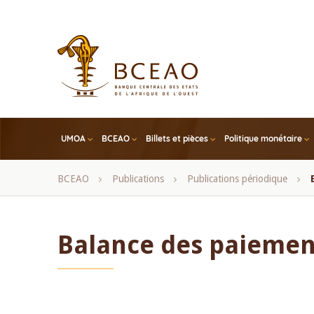
Skip
to
main
content
UMOA
BCEAO
Billets et pièces
Politique monétaire
Fil
BCEAO
Publications
Publications périodique
d'Ariane
Balance des paiemen