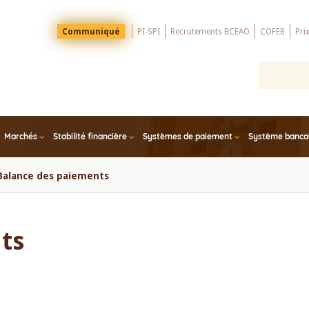
Menu
Communiqué
PI-SPI
Recrutements BCEAO
COFEB
Pri
Top
Marchés
Stabilité financière
Systèmes de paiement
Système bancair
Balance des paiements
ts