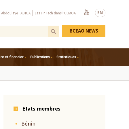
Youtube
EN
x Abdoulaye FADIGA
Les FinTech dans l'UEMOA
BCEAO NEWS
e et financier
Publications
Statistiques
Etats membres
Bénin