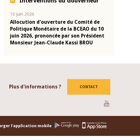
Interventions du Gouverneur
04 mars 2026
22 juillet 2026
de
Allocution d'ouverture du Comité de
Mot introdu
 10
Politique Monétaire de la BCEAO du 4
Claude Kassi
ent
mars 2026, prononcée par son Président
de présentat
Monsieur Jean-Claude Kassi BROU
de la BCEAO
Plus d'informations ?
CONTACT
Youtube
rger l'application mobile