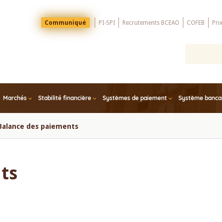
Menu
Communiqué
PI-SPI
Recrutements BCEAO
COFEB
Pri
Top
Marchés
Stabilité financière
Systèmes de paiement
Système bancair
Balance des paiements
ts