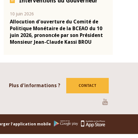
Interventions du Gouverneur
04 mars 2026
22 juillet 202
 de
Allocution d'ouverture du Comité de
Mot introd
u 10
Politique Monétaire de la BCEAO du 4
Claude Kas
ident
mars 2026, prononcée par son Président
de présent
Monsieur Jean-Claude Kassi BROU
de la BCEA
Plus d'informations ?
CONTACT
Youtube
rger l'application mobile