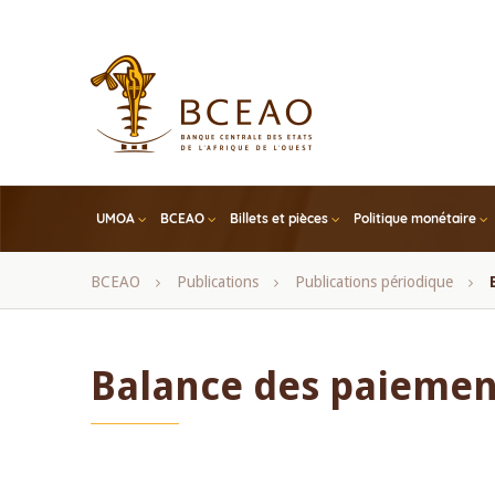
Skip
to
main
content
UMOA
BCEAO
Billets et pièces
Politique monétaire
Fil
BCEAO
Publications
Publications périodique
d'Ariane
Balance des paiemen