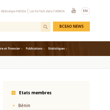
Youtube
EN
x Abdoulaye FADIGA
Les FinTech dans l'UEMOA
BCEAO NEWS
e et financier
Publications
Statistiques
Etats membres
Bénin