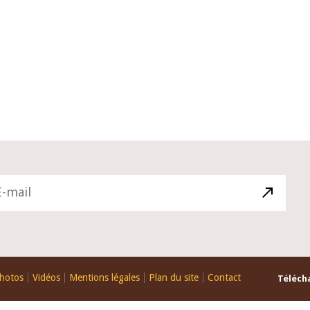
10 juin 2026
du Gouverneur Jean-
Allocution d'ouverture du Comité
U lors de la cérémonie
Politique Monétaire de la BCEAO d
du rapport annuel 2025
juin 2026, prononcée par son Prés
Monsieur Jean-Claude Kassi BROU
hotos
Vidéos
Mentions légales
Plan du site
Contact
Télécha