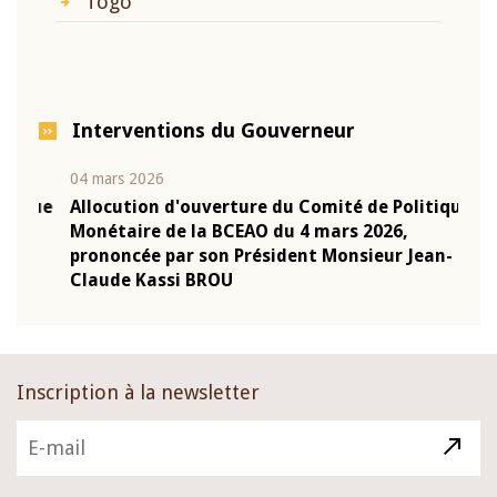
Togo
Interventions du Gouverneur
04 mars 2026
22 ju
que
Allocution d'ouverture du Comité de Politique
Mot 
Monétaire de la BCEAO du 4 mars 2026,
Kass
-
prononcée par son Président Monsieur Jean-
prés
Claude Kassi BROU
BCE
Inscription à la newsletter