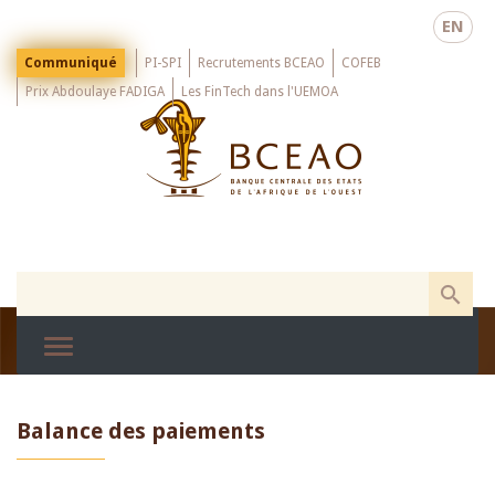
Skip
EN
to
main
Menu
Communiqué
PI-SPI
Recrutements BCEAO
COFEB
Top
content
Prix Abdoulaye FADIGA
Les FinTech dans l'UEMOA
Balance des paiements