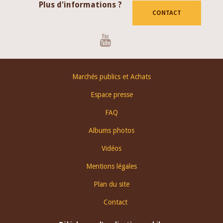
Plus d'informations ?
CONTACT
Youtube
Footer
Marchés publics et Achats
menu
Espace presse
FAQ
Albums photos
Vidéos
Mentions légales
Plan du site
Contact