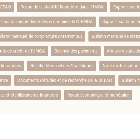
 BCEAO
Revue de la stabilité financière dans l‘UMOA
Rapport sur l
t sur la compétitivité des économies de l‘UEMOA
Rapport sur la poli
lletin mensuel de conjoncture (interrompu)
Bulletin mensuel de stat
ents de crédit de l‘UMOA
Balance des paiements
Annuaire statisti
 financières
Bulletin Mensuel des Statistiques
Note d’information
nance
Documents d’études et de recherche de la BCEAO
Bulletin t
s et établissements financiers
Revue économique et monétaire