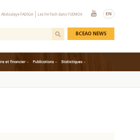
Youtube
EN
x Abdoulaye FADIGA
Les FinTech dans l'UEMOA
BCEAO NEWS
e et financier
Publications
Statistiques