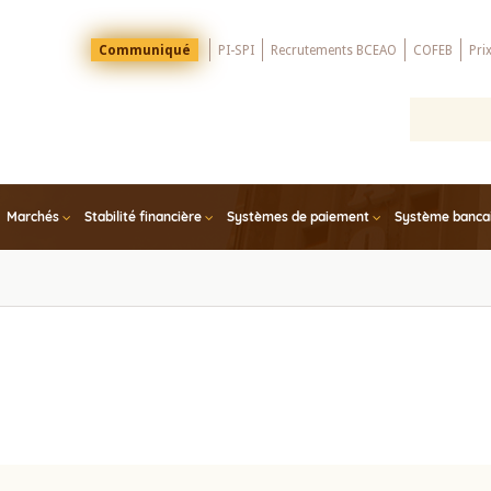
Menu
Communiqué
PI-SPI
Recrutements BCEAO
COFEB
Pri
Top
Marchés
Stabilité financière
Systèmes de paiement
Système bancair