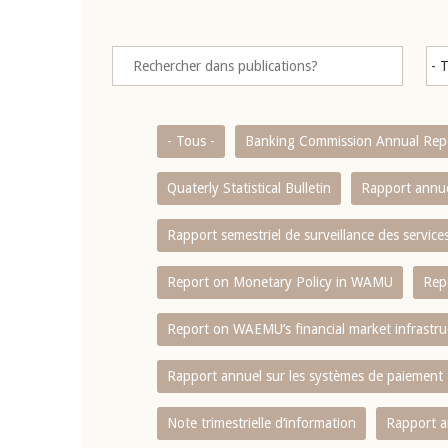
- Tous -
Banking Commission Annual Rep
Quaterly Statistical Bulletin
Rapport annue
Rapport semestriel de surveillance des servic
Report on Monetary Policy in WAMU
Rep
Report on WAEMU’s financial market infrastru
Rapport annuel sur les systèmes de paiement
Note trimestrielle d‘information
Rapport a