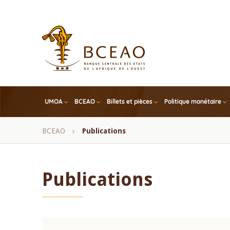
Skip
to
main
content
UMOA
BCEAO
Billets et pièces
Politique monétaire
Fil
BCEAO
Publications
d'Ariane
Publications