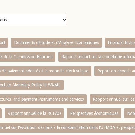
ort
Documents d’Etude et d’Analyse Economiques
Financial Incl
l de la Commission Bancaire
Rapport annuel sur la monétique inter
es de paiement adossés à la monnaie électronique
Report on deposit 
ort on Monetary Policy in WAMU
ctures, and payment instruments and services
Rapport annuel sur les 
Rapport annuel de la BCEAO
Perspectives économiques
Note
nnuel sur l‘évolution des prix à la consommation dans l‘UEMOA et perspec