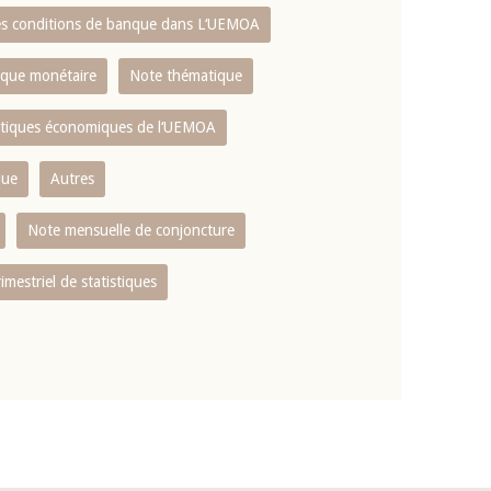
es conditions de banque dans L‘UEMOA
tique monétaire
Note thématique
istiques économiques de l‘UEMOA
que
Autres
Note mensuelle de conjoncture
rimestriel de statistiques