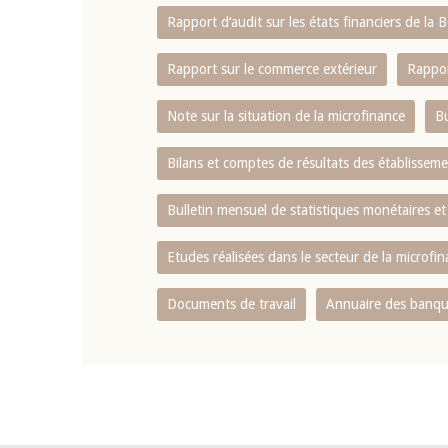
Rapport d‘audit sur les états financiers de la
Rapport sur le commerce extérieur
Rappor
Note sur la situation de la microfinance
Bu
Bilans et comptes de résultats des établissem
Bulletin mensuel de statistiques monétaires et
Etudes réalisées dans le secteur de la microfi
Documents de travail
Annuaire des banque