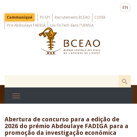
Skip
EN
to
main
Menu
Communiqué
PI-SPI
Recrutements BCEAO
COFEB
Top
content
Prix Abdoulaye FADIGA
Les FinTech dans l'UEMOA
Abertura de concurso para a edição de
2026 do prémio Abdoulaye FADIGA para a
promoção da investigação económica