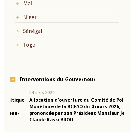
Mali
Niger
Sénégal
Togo
Interventions du Gouverneur
04 mars 2026
22 ju
que
Allocution d'ouverture du Comité de Politique
Mot 
Monétaire de la BCEAO du 4 mars 2026,
Kass
-
prononcée par son Président Monsieur Jean-
prés
Claude Kassi BROU
BCE