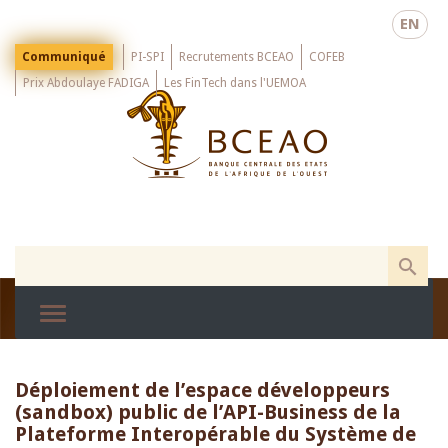
Skip
EN
to
main
Menu
Communiqué
PI-SPI
Recrutements BCEAO
COFEB
Top
content
Prix Abdoulaye FADIGA
Les FinTech dans l'UEMOA
Déploiement de l’espace développeurs
(sandbox) public de l’API-Business de la
Plateforme Interopérable du Système de