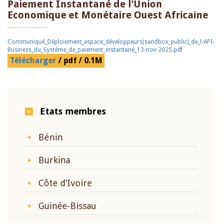
Paiement Instantané de l’Union
Economique et Monétaire Ouest Africaine
Communiqué_Déploiement_espace_développeurs(sandbox_public)_de_l-API-
Business_du_Système_de_paiement_instantané_13-nov-2025.pdf
Télécharger
/ pdf / 0.1M
Etats membres
Bénin
Burkina
Côte d’Ivoire
Guinée-Bissau