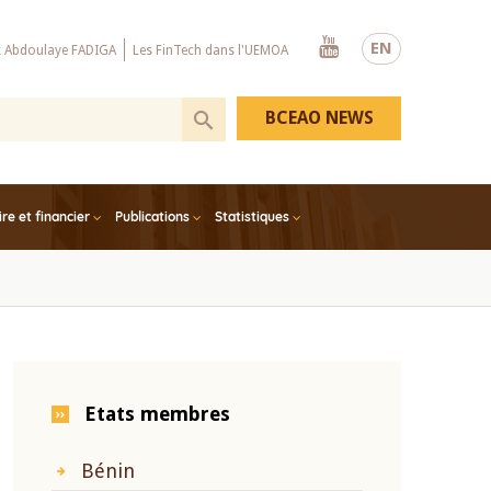
Youtube
EN
x Abdoulaye FADIGA
Les FinTech dans l'UEMOA
BCEAO NEWS
e et financier
Publications
Statistiques
Etats membres
Bénin