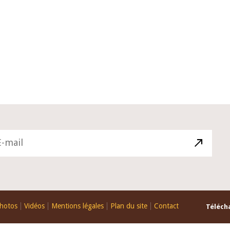
10 juin 2026
du Gouverneur Jean-
Allocution d'ouverture du Comité 
 lors de la cérémonie
Politique Monétaire de la BCEAO d
u rapport annuel 2025
juin 2026, prononcée par son Prési
Monsieur Jean-Claude Kassi BROU
hotos
Vidéos
Mentions légales
Plan du site
Contact
Télécha