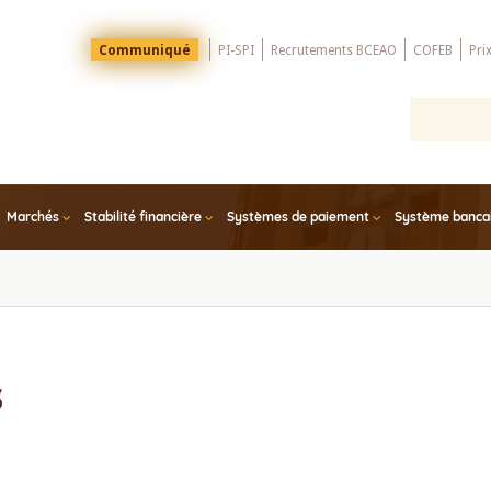
Menu
Communiqué
PI-SPI
Recrutements BCEAO
COFEB
Pri
Top
Marchés
Stabilité financière
Systèmes de paiement
Système bancair
s