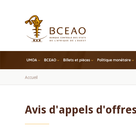
Skip
to
main
content
UMOA
BCEAO
Billets et pièces
Politique monétaire
Fil
Accueil
d'Ariane
Avis d'appels d'offre