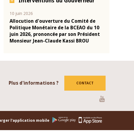
Interventions du Gouverneur
04 mars 2026
22 juillet 2026
de
Allocution d'ouverture du Comité de
Mot introdu
u 10
Politique Monétaire de la BCEAO du 4
Claude Kass
dent
mars 2026, prononcée par son Président
de présenta
Monsieur Jean-Claude Kassi BROU
de la BCEAO
Plus d'informations ?
CONTACT
Youtube
rger l'application mobile